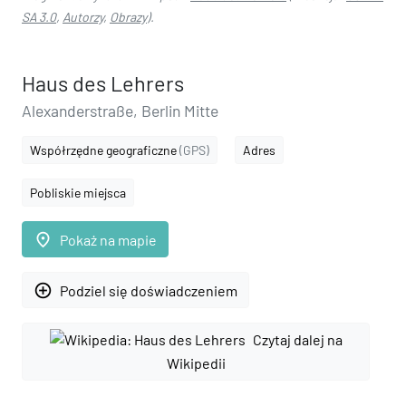
SA 3.0
,
Autorzy
,
Obrazy
).
Haus des Lehrers
Alexanderstraße, Berlin Mitte
Współrzędne geograficzne
(GPS)
Adres
Pobliskie miejsca
place
Pokaż na mapie
add_circle_outline
Podziel się doświadczeniem
Czytaj dalej na
Wikipedii