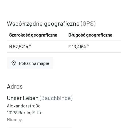
Współrzędne geograficzne
(GPS)
Szerokość geograficzna
Długość geograficzna
N 52.5214 °
E 13.4164 °
place
Pokaż na mapie
Adres
Unser Leben
(Bauchbinde)
Alexanderstraße
10178 Berlin, Mitte
Niemcy