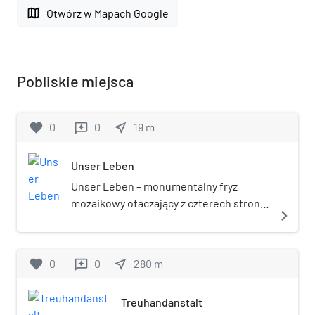
map
Otwórz w Mapach Google
Pobliskie miejsca
favorite
0
0
near_me
19
m
reviews
Unser Leben
Unser Leben – monumentalny fryz
mozaikowy otaczający z czterech stron
navigate_next
(na wysokości dwóch kondygnacji)
modernistyczny wieżowiec Haus des
Lehrers (Dom Nauczycieli) w Berlinie, w
favorite
0
0
near_me
280
m
reviews
południowo-wschodnim narożniku
Alexanderplatz. Zaprojektowany i
Treuhandanstalt
wykonany został przez niemieckiego