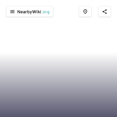
NearbyWiki
.org
menu
place
share