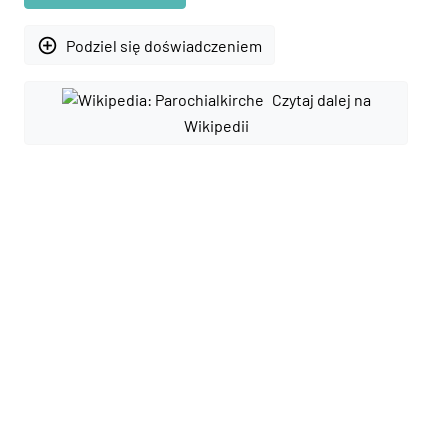
add_circle_outline
Podziel się doświadczeniem
Czytaj dalej na
Wikipedii