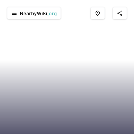
NearbyWiki
.org
menu
place
share