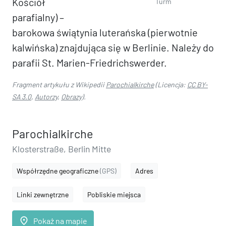
Kościół
Turm
parafialny) –
barokowa świątynia luterańska (pierwotnie
kalwińska) znajdująca się w Berlinie. Należy do
parafii St. Marien-Friedrichswerder.
Fragment artykułu z Wikipedii
Parochialkirche
(Licencja:
CC BY-
SA 3.0
,
Autorzy
,
Obrazy
).
Parochialkirche
Klosterstraße, Berlin Mitte
Współrzędne geograficzne
(GPS)
Adres
Linki zewnętrzne
Pobliskie miejsca
place
Pokaż na mapie