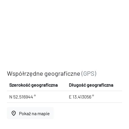
Współrzędne geograficzne
(GPS)
Szerokość geograficzna
Długość geograficzna
N 52.516944 °
E 13.413056 °
place
Pokaż na mapie