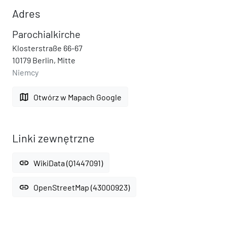
Adres
Parochialkirche
Klosterstraße 66-67
10179 Berlin, Mitte
Niemcy
map
Otwórz w Mapach Google
Linki zewnętrzne
link
WikiData (Q1447091)
link
OpenStreetMap (43000923)