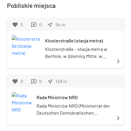
Pobliskie miejsca
favorite
0
0
near_me
54
m
reviews
Klosterstraße (stacja metra)
Klosterstraße – stacja metra w
Berlinie, w dzielnicy Mitte, w
navigate_next
okręgu administracyjnym Mitte,
na linii U2. Stacja została otwarta
w 1913.
favorite
0
0
near_me
129
m
reviews
Rada Ministrów NRD
Rada Ministrów NRD (Ministerrat der
Deutschen Demokratischen
navigate_next
Republik) – od listopada 1950 nazwa
rządu NRD. Była utworzona przez