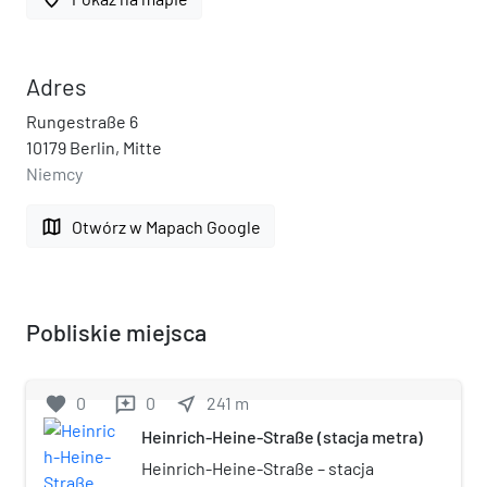
Adres
Rungestraße 6
10179 Berlin, Mitte
Niemcy
map
Otwórz w Mapach Google
Pobliskie miejsca
favorite
0
0
near_me
241
m
reviews
Heinrich-Heine-Straße (stacja metra)
Heinrich-Heine-Straße – stacja