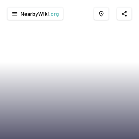
NearbyWiki
.org
menu
place
share