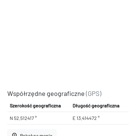
Współrzędne geograficzne
(GPS)
Szerokość geograficzna
Długość geograficzna
N 52.512417 °
E 13.414472 °
place
Pokaż na mapie