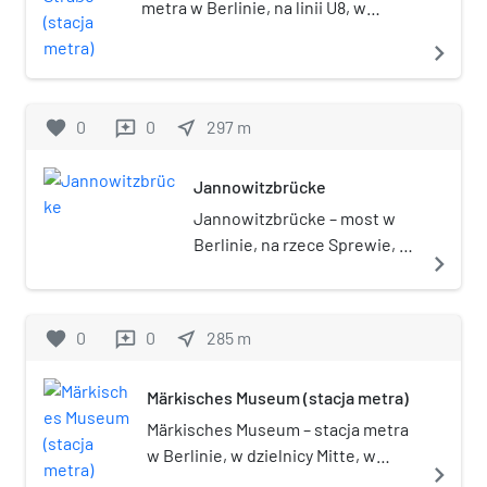
metra w Berlinie, na linii U8, w
dzielnicy Mitte, w okręgu
navigate_next
administracyjnym Mitte. Stacja
została otwarta w 1928.
favorite
0
0
near_me
297
m
reviews
Jannowitzbrücke
Jannowitzbrücke – most w
Berlinie, na rzece Sprewie, w
navigate_next
dzielnicy Mitte, w okręgu
administracyjnym Mitte.
Pierwszy most o tej nazwie w
favorite
0
0
near_me
285
m
reviews
tym miejscu zbudowano w
1822 roku, dzięki pomocy
Märkisches Museum (stacja metra)
finansowej producenta
bawełny Christiana Augusta
Märkisches Museum – stacja metra
Jannowitza. Pod koniec II
w Berlinie, w dzielnicy Mitte, w
navigate_next
wojny światowej został
okręgu administracyjnym Mitte na