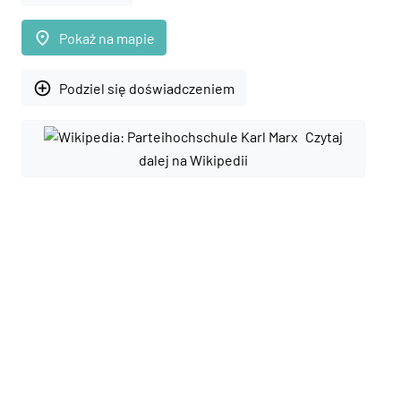
place
Pokaż na mapie
add_circle_outline
Podziel się doświadczeniem
Czytaj
dalej na Wikipedii