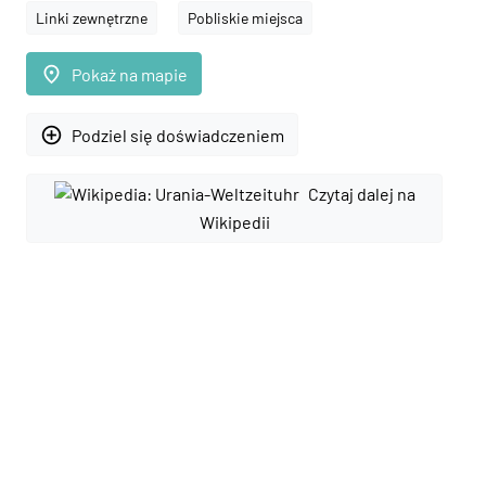
Linki zewnętrzne
Pobliskie miejsca
place
Pokaż na mapie
add_circle_outline
Podziel się doświadczeniem
Czytaj dalej na
Wikipedii