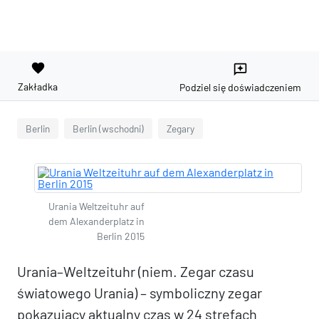
favorite
reviews
Zakładka
Podziel się doświadczeniem
Berlin
Berlin (wschodni)
Zegary
Urania Weltzeituhr auf
dem Alexanderplatz in
Berlin 2015
Urania–Weltzeituhr (niem. Zegar czasu
światowego Urania) – symboliczny zegar
pokazujący aktualny czas w 24 strefach