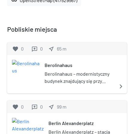
link
OpenStreetMap (417529567)
Pobliskie miejsca
favorite
0
0
near_me
65
m
reviews
Berolinahaus
Berolinahaus – modernistyczny
budynek znajdujący się przy
navigate_next
berlińskim Alexanderplatzu.
favorite
0
0
near_me
99
m
reviews
Berlin Alexanderplatz
Berlin Alexanderplatz – stacja