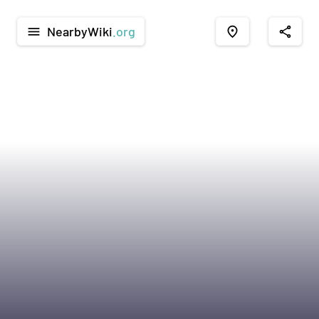
NearbyWiki
.org
menu
place
share