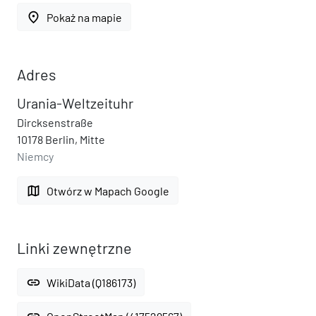
place
Pokaż na mapie
Adres
Urania-Weltzeituhr
Dircksenstraße
10178 Berlin, Mitte
Niemcy
map
Otwórz w Mapach Google
Linki zewnętrzne
link
WikiData (Q186173)