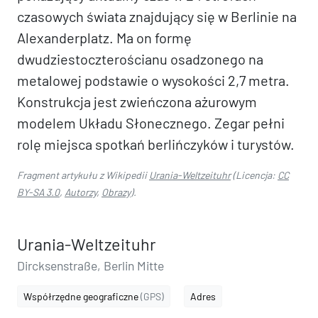
czasowych świata znajdujący się w Berlinie na
Alexanderplatz. Ma on formę
dwudziestoczterościanu osadzonego na
metalowej podstawie o wysokości 2,7 metra.
Konstrukcja jest zwieńczona ażurowym
modelem Układu Słonecznego. Zegar pełni
rolę miejsca spotkań berlińczyków i turystów.
Fragment artykułu z Wikipedii
Urania-Weltzeituhr
(Licencja:
CC
BY-SA 3.0
,
Autorzy
,
Obrazy
).
Urania-Weltzeituhr
Dircksenstraße, Berlin Mitte
Współrzędne geograficzne
(GPS)
Adres