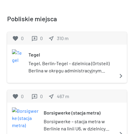
Pobliskie miejsca
favorite
0
0
near_me
310
m
reviews
Tegel
Tegel, Berlin-Tegel – dzielnica (Ortsteil)
Berlina w okręgu administracyjnym
navigate_next
Reinickendorf. Od 1 października 1920 w
granicach miasta. W dzielnicy znajduje
się port lotniczy Berlin-Tegel, pałac
favorite
0
0
near_me
467
m
reviews
Tegel, Zakład Karny Tegel.
Borsigwerke (stacja metra)
Borsigwerke – stacja metra w
Berlinie na linii U6, w dzielnicy
navigate_next