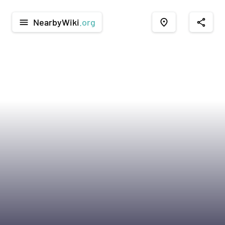
NearbyWiki
.org
menu
place
share