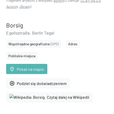
Fragment artykułu z Wikipedii
Borsig
(Licencja:
CC BY-SA 3.0
,
Autorzy
,
Obrazy
).
Borsig
Egellsstraße, Berlin Tegel
Współrzędne geograficzne
(GPS)
Adres
Pobliskie miejsca
place
Pokaż na mapie
add_circle_outline
Podziel się doświadczeniem
Czytaj dalej na Wikipedii