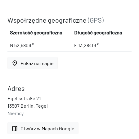
Współrzędne geograficzne
(GPS)
Szerokość geograficzna
Długość geograficzna
N 52.5806 °
E 13.28419 °
place
Pokaż na mapie
Adres
Egellsstraße 21
13507 Berlin, Tegel
Niemcy
map
Otwórz w Mapach Google