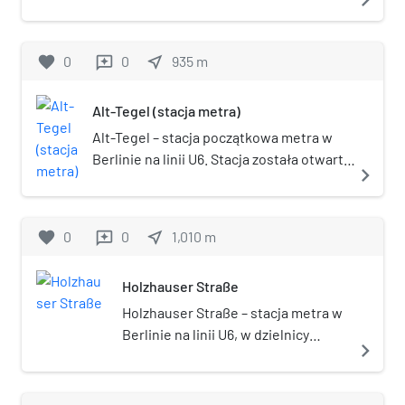
Tegel, w okręgu administracyjnym
Reinickendorf. Stacja została
otwarta w 1958.
favorite
0
0
near_me
935
m
reviews
Alt-Tegel (stacja metra)
Alt-Tegel – stacja początkowa metra w
Berlinie na linii U6. Stacja została otwarta
navigate_next
w 1958. Znajduje się w dzielnicy Tegel, w
okręgu administracyjnym Reinickendorf,
dokładnie pod skrzyżowaniem Alt-
favorite
0
0
near_me
1,010
m
reviews
Tegel/Karolinen-/Bernstoff-/Gorkistraße.
Holzhauser Straße
Holzhauser Straße – stacja metra w
Berlinie na linii U6, w dzielnicy
navigate_next
Tegel, w okręgu administracyjnym
Reinickendorf. Stacja została
otwarta w 1958.