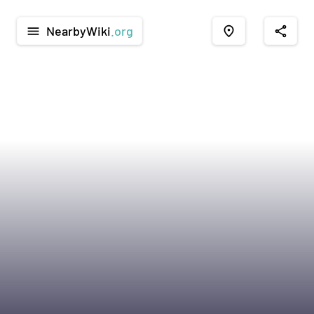
NearbyWiki
.org
menu
place
share