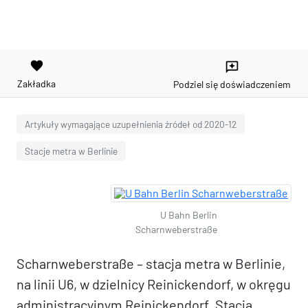
favorite
reviews
Zakładka
Podziel się doświadczeniem
Artykuły wymagające uzupełnienia źródeł od 2020-12
Stacje metra w Berlinie
U Bahn Berlin
Scharnweberstraße
Scharnweberstraße – stacja metra w Berlinie,
na linii U6, w dzielnicy Reinickendorf, w okręgu
administracyjnym Reinickendorf. Stacja