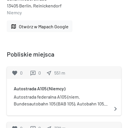
13405 Berlin, Reinickendorf
Niemcy
map
Otwórz w Mapach Google
Pobliskie miejsca
favorite
0
0
near_me
551
m
reviews
Autostrada A105 (Niemcy)
Autostrada federalna A105 (niem.
Bundesautobahn 105 (BAB 105), Autobahn 105
navigate_next
(A105)) – dawna niemiecka autostrada, leżąca w
całości na terenie Berlina. Łączyła autostradę
federalną A111 z ulicą Kurt-Schumacher-Damm