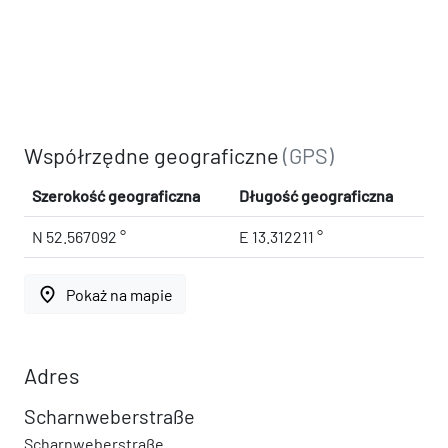
Współrzędne geograficzne
(GPS)
Szerokość geograficzna
Długość geograficzna
N 52.567092 °
E 13.312211 °
place
Pokaż na mapie
Adres
Scharnweberstraße
Scharnweberstraße