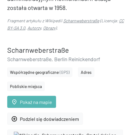
została otwarta w 1958.
Fragment artykułu z Wikipedii
Scharnweberstraße
(Licencja:
CC
BY-SA 3.0
,
Autorzy
,
Obrazy
).
Scharnweberstraße
Scharnweberstraße, Berlin Reinickendorf
Współrzędne geograficzne
(GPS)
Adres
Pobliskie miejsca
place
Pokaż na mapie
add_circle_outline
Podziel się doświadczeniem