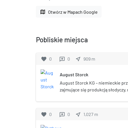
map
Otwórz w Mapach Google
Pobliskie miejsca
favorite
0
0
near_me
909
m
reviews
August Storck
August Storck KG – niemieckie pr
zajmujące się produkcją słodyczy,
Berlinie, w Niemczech. Przedsięb
w 1903 roku w Berlinie przez Augus
wiodących producentów wyrobów 
favorite
0
0
near_me
1,027
m
reviews
zatrudniając ponad 7000 pracowni
Wyroby przedsiębiorstwa sprzeda