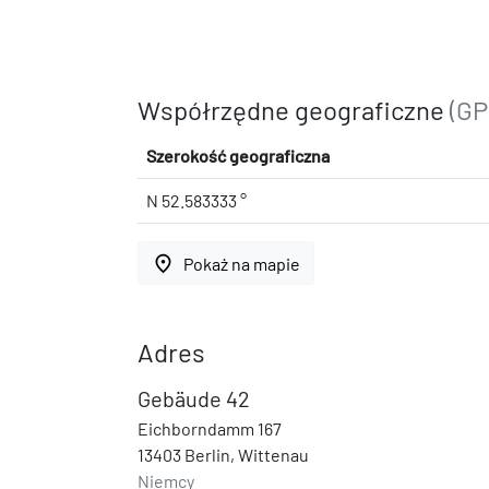
Współrzędne geograficzne
(GP
Szerokość geograficzna
N 52.583333 °
place
Pokaż na mapie
Adres
Gebäude 42
Eichborndamm 167
13403 Berlin, Wittenau
Niemcy