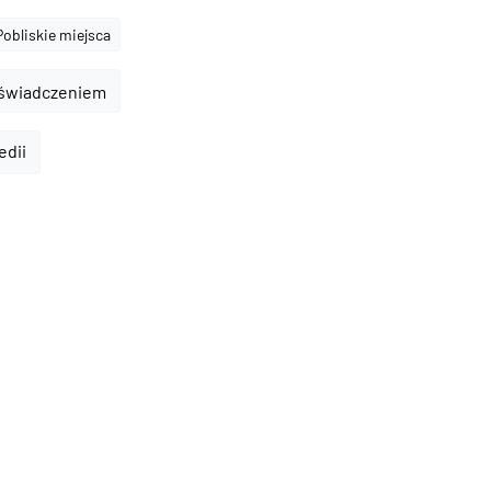
Pobliskie miejsca
oświadczeniem
edii