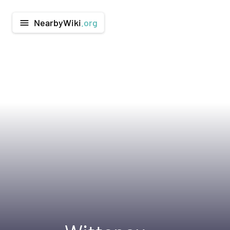
NearbyWiki
.org
menu