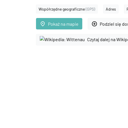
Współrzędne geograficzne
(GPS)
Adres
place
add_circle_outline
Pokaż na mapie
Podziel się d
Czytaj dalej na Wikip