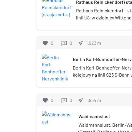
Rathaus Reinickendorf (sta
krajach na całym świecie. Zakłady 
w Ohrdruf (Turyngia), Skanderborg
Rathaus Reinickendorf – st
(Wielka Brytania) oraz największe 
linii U8, w dzielnicy Witten
Północnej-Westfalii (Niemcy).
administracyjnym Reinicken
otwarta w 1994.
favorite
0
0
near_me
1,023
m
reviews
Berlin Karl-Bonhoeffer-Nerv
Berlin Karl-Bonhoeffer-Nerv
kolejowy na linii S25 S-Bahn 
metra w Berlinie na linii U8, 
w okręgu administracyjnym R
została otwarta w 1994. Nied
favorite
0
0
near_me
1,854
m
reviews
znajdowała się klinika psychi
Bonhoeffer-Nervenklinik.
Waidmannslust
Waidmannslust, Berlin-Wa
(Ortsteil) Berlina w okręg