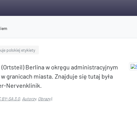
niem
je polskiej etykiety
 (Ortsteil) Berlina w okręgu administracyjnym
 w granicach miasta. Znajduje się tutaj była
er-Nervenklinik.
 BY-SA 3.0
,
Autorzy
,
Obrazy
).