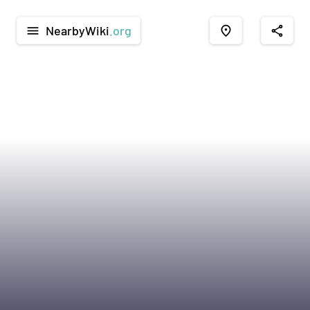
NearbyWiki
.org
menu
place
share