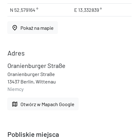
N 52.579164 °
E 13.332839 °
place
Pokaż na mapie
Adres
Oranienburger Straße
Oranienburger Straße
13437 Berlin, Wittenau
Niemcy
map
Otwórz w Mapach Google
Pobliskie miejsca