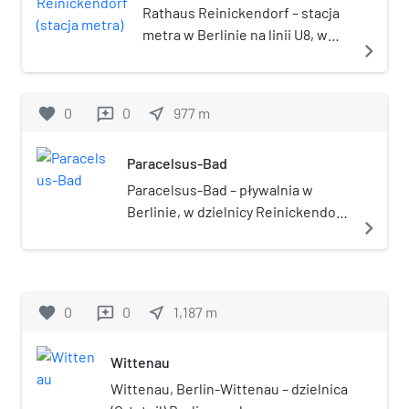
metra)
Północnej-Westfalii (Niemcy).
Rathaus Reinickendorf – stacja
metra w Berlinie na linii U8, w
navigate_next
dzielnicy Wittenau, w okręgu
administracyjnym
Reinickendorf. Stacja została
favorite
0
0
near_me
977
m
reviews
otwarta w 1994.
Paracelsus-Bad
Paracelsus-Bad – pływalnia w
Berlinie, w dzielnicy Reinickendorf,
navigate_next
w okręgu administracyjnym
Reinickendorf, przy ulicy
Roedernallee 200 -204.
Zbudowana w latach 1957–1960.
favorite
0
0
near_me
1,187
m
reviews
Nazwa jej pochodzi od
szwajcarskiego lekarza
Wittenau
Paracelsusa, i została wybrana
przez jury, po nadesłaniu
Wittenau, Berlin-Wittenau – dzielnica
propozycji nazwy przez 365