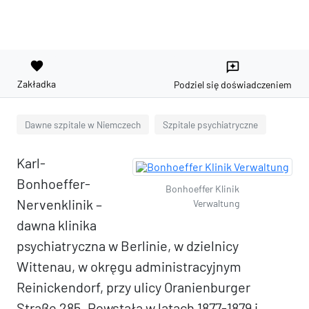
favorite
reviews
Zakładka
Podziel się doświadczeniem
Dawne szpitale w Niemczech
Szpitale psychiatryczne
Karl-
Bonhoeffer-
Bonhoeffer Klinik
Nervenklinik –
Verwaltung
dawna klinika
psychiatryczna w Berlinie, w dzielnicy
Wittenau, w okręgu administracyjnym
Reinickendorf, przy ulicy Oranienburger
Straße 285. Powstała w latach 1877-1879 i