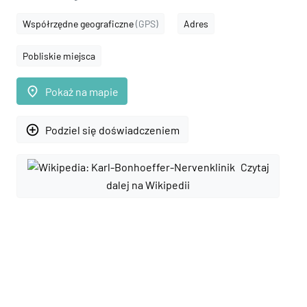
Współrzędne geograficzne
(GPS)
Adres
Pobliskie miejsca
place
Pokaż na mapie
add_circle_outline
Podziel się doświadczeniem
Czytaj
dalej na Wikipedii