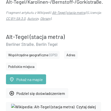
Alt-Tegel/Karolinen-/Bernstoff-/Gorkistraße.
Fragment artykułu z Wikipedii
Alt-Tegel (stacja metra)
(Licencja:
CC BY-SA 3.0
,
Autorzy
,
Obrazy
).
Alt-Tegel (stacja metra)
Berliner Straße, Berlin Tegel
Współrzędne geograficzne
(GPS)
Adres
Pobliskie miejsca
place
Pokaż na mapie
add_circle_outline
Podziel się doświadczeniem
Czytaj dalej