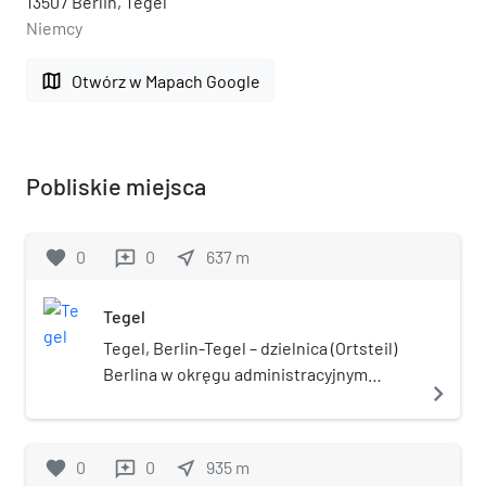
13507 Berlin, Tegel
Niemcy
map
Otwórz w Mapach Google
Pobliskie miejsca
favorite
0
0
near_me
637
m
reviews
Tegel
Tegel, Berlin-Tegel – dzielnica (Ortsteil)
Berlina w okręgu administracyjnym
navigate_next
Reinickendorf. Od 1 października 1920 w
granicach miasta. W dzielnicy znajduje
się port lotniczy Berlin-Tegel, pałac
favorite
0
0
near_me
935
m
reviews
Tegel, Zakład Karny Tegel.