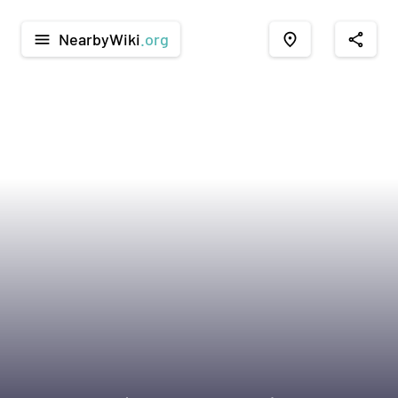
NearbyWiki
.org
menu
place
share