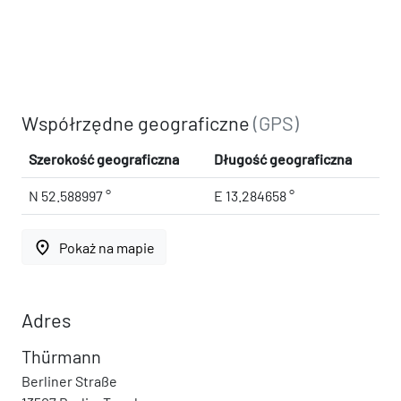
Współrzędne geograficzne
(GPS)
Szerokość geograficzna
Długość geograficzna
N 52.588997 °
E 13.284658 °
place
Pokaż na mapie
Adres
Thürmann
Berliner Straße