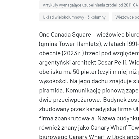
Artykuły wymagające uzupełnienia źródeł od 2011-04
Układ wielokolumnowy - 3 kolumny
Wieżowce po
One Canada Square – wieżowiec biur
(gmina Tower Hamlets), w latach 1991
obecnie (2023 r.) trzeci pod względ
argentyński architekt César Pelli. Wi
obelisku ma 50 pięter (czyli mniej ni
wysokości. Na jego dachu znajduje si
piramida. Komunikację pionową zapew
dwie przeciwpożarowe. Budynek zost
zbudowany przez kanadyjską firmę O
firma zbankrutowała. Nazwa budynku 
również znany jako Canary Wharf Tow
biurowego Canary Wharf w Docklands.