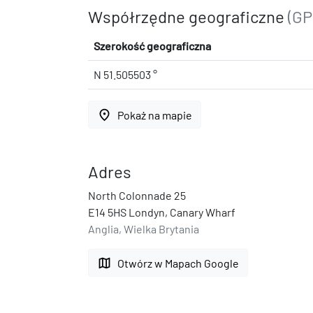
Współrzędne geograficzne
(GP
Szerokość geograficzna
N 51.505503 °
place
Pokaż na mapie
Adres
North Colonnade 25
E14 5HS Londyn, Canary Wharf
Anglia, Wielka Brytania
map
Otwórz w Mapach Google