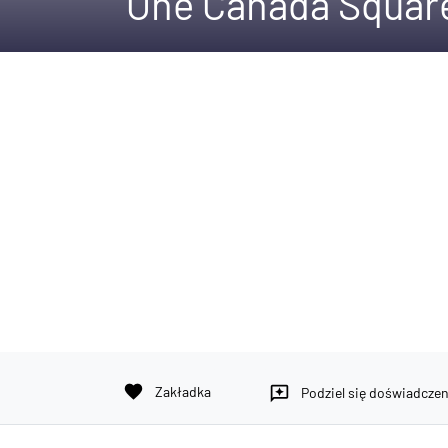
One Canada Squar
favorite
Zakładka
reviews
Podziel się doświadcze