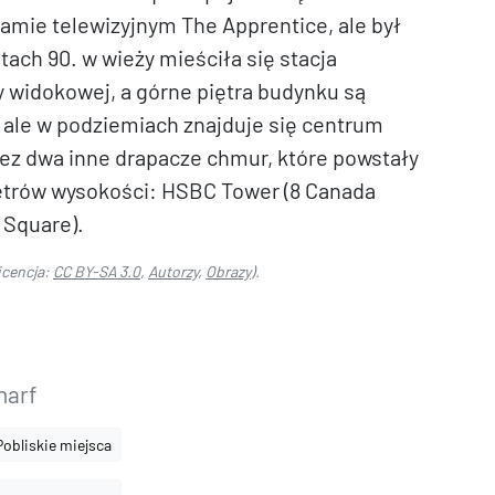
amie telewizyjnym The Apprentice, ale był
tach 90. w wieży mieściła się stacja
y widokowej, a górne piętra budynku są
 ale w podziemiach znajduje się centrum
ez dwa inne drapacze chmur, które powstały
 metrów wysokości: HSBC Tower (8 Canada
 Square).
icencja:
CC BY-SA 3.0
,
Autorzy
,
Obrazy
).
harf
Pobliskie miejsca