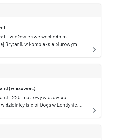
eet
eet – wieżowiec we wschodnim
iej Brytanii, w kompleksie biurowym
navigate_next
ńczono go i otwarto w 2003 roku, ma 32
zy 151 metrów.
and (wieżowiec)
and – 220-metrowy wieżowiec
w dzielnicy Isle of Dogs w Londynie.
navigate_next
stał zaprojektowany w 2013 roku.
 kondygnacji. Ukończony w maju 2021