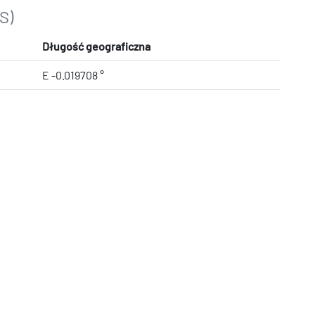
S)
Długość geograficzna
E -0.019708 °