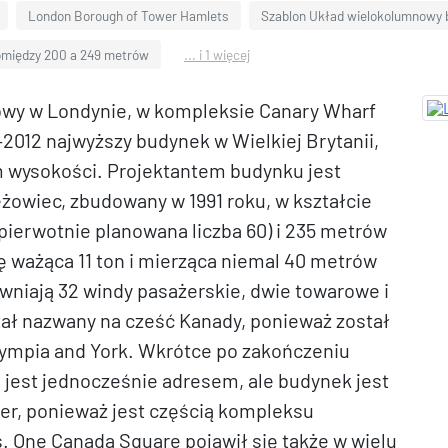
London Borough of Tower Hamlets
Szablon Układ wielokolumnowy 
między 200 a 249 metrów
... i 1 więcej
owy w Londynie, w kompleksie Canary Wharf
–2012 najwyższy budynek w Wielkiej Brytanii,
em wysokości. Projektantem budynku jest
eżowiec, zbudowany w 1991 roku, w kształcie
ż pierwotnie planowana liczba 60) i 235 metrów
ę ważąca 11 ton i mierząca niemal 40 metrów
niają 32 windy pasażerskie, dwie towarowe i
ał nazwany na cześć Kanady, ponieważ został
lympia and York. Wkrótce po zakończeniu
jest jednocześnie adresem, ale budynek jest
er, ponieważ jest częścią kompleksu
 One Canada Square pojawił się także w wielu