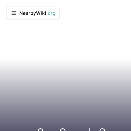
NearbyWiki
.org
menu