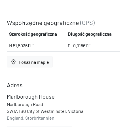
Współrzędne geograficzne
(GPS)
Szerokość geograficzna
Długość geograficzna
N 51.503611 °
E -0.018611 °
place
Pokaż na mapie
Adres
Marlborough House
Marlborough Road
SW1A 1BG City of Westminster, Victoria
England, Storbritannien