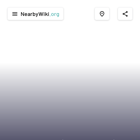
NearbyWiki
.org
menu
place
share