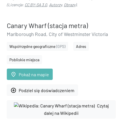
(Licencja:
CC BY-SA 3.0
,
Autorzy
,
Obrazy
).
Canary Wharf (stacja metra)
Marlborough Road, City of Westminster Victoria
Współrzędne geograficzne
(GPS)
Adres
Pobliskie miejsca
place
Pokaż na mapie
add_circle_outline
Podziel się doświadczeniem
Czytaj
dalej na Wikipedii