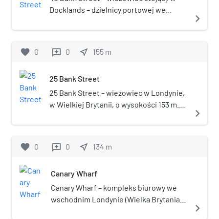
Docklands – dzielnicy portowej we
navigate_next
wschodnim Londynie, w Wielkiej
Brytanii, mierzący 153 metry wysokości,
oraz posiadający 33 kondygnacje.
favorite
0
0
near_me
155
m
reviews
Budynek został otwarty w 2003 roku, a
został zaprojektowany przez
25 Bank Street
argentyńskie biuro architektoniczne
Pelli Clarke Pelli Architects.
25 Bank Street – wieżowiec w Londynie,
w Wielkiej Brytanii, o wysokości 153 m.
navigate_next
Budynek został otwarty w 2003 i posiada
33 kondygnacje.
favorite
0
0
near_me
134
m
reviews
Canary Wharf
Canary Wharf – kompleks biurowy we
wschodnim Londynie (Wielka Brytania)
navigate_next
w dzielnicy Isle of Dogs (gmina Tower