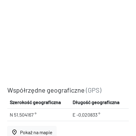
Współrzędne geograficzne
(GPS)
Szerokość geograficzna
Długość geograficzna
N 51.504167 °
E -0.020833 °
place
Pokaż na mapie