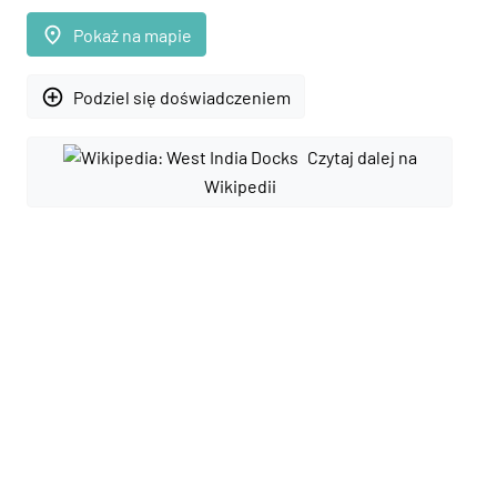
place
Pokaż na mapie
add_circle_outline
Podziel się doświadczeniem
Czytaj dalej na
Wikipedii