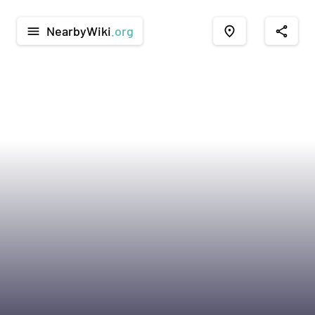
NearbyWiki
.org
menu
place
share