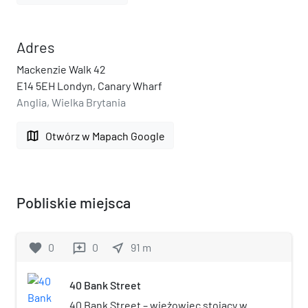
Adres
Mackenzie Walk 42
E14 5EH Londyn, Canary Wharf
Anglia, Wielka Brytania
map
Otwórz w Mapach Google
Pobliskie miejsca
favorite
0
0
near_me
91
m
reviews
40 Bank Street
40 Bank Street – wieżowiec stojący w