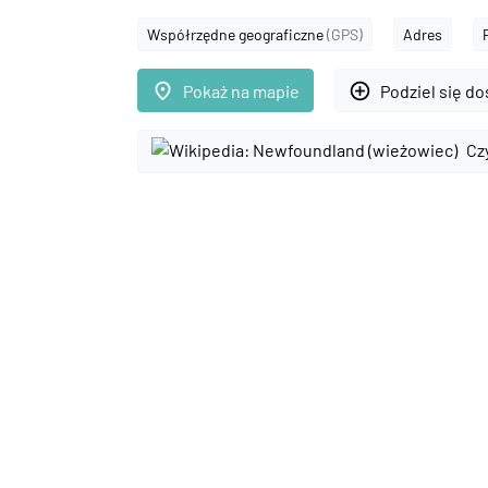
Współrzędne geograficzne
(GPS)
Adres
place
add_circle_outline
Pokaż na mapie
Podziel się d
Cz