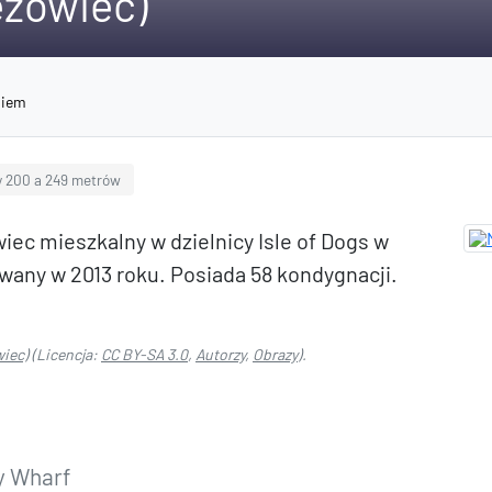
eżowiec)
niem
 200 a 249 metrów
c mieszkalny w dzielnicy Isle of Dogs w
wany w 2013 roku. Posiada 58 kondygnacji.
iec)
(Licencja:
CC BY-SA 3.0
,
Autorzy
,
Obrazy
).
y Wharf