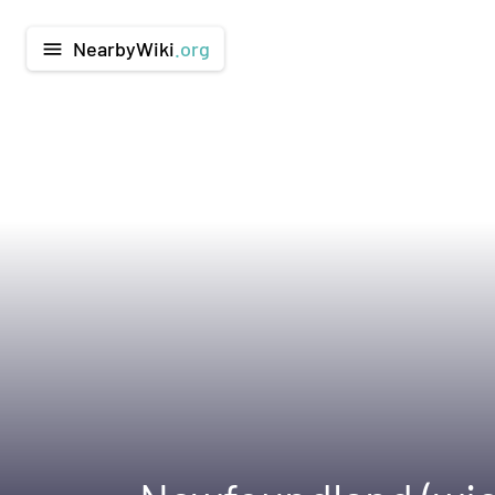
NearbyWiki
.org
menu