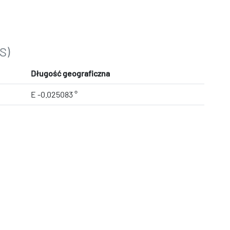
S)
Długość geograficzna
E -0.025083 °