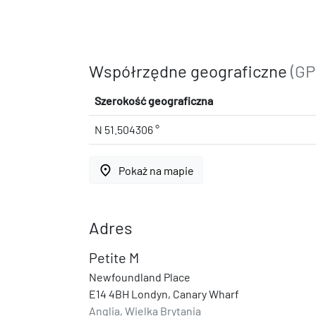
Współrzędne geograficzne
(GP
Szerokość geograficzna
N 51.504306 °
place
Pokaż na mapie
Adres
Petite M
Newfoundland Place
E14 4BH Londyn, Canary Wharf
Anglia, Wielka Brytania