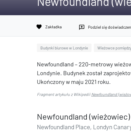
Newfoundland (wi
favorite
Zakładka
reviews
Podziel się doświadcze
Budynki biurowe w Londynie
Wieżowce pomiędzy
Newfoundland – 220-metrowy wieżowie
Londynie. Budynek został zaprojekto
Ukończony w maju 2021 roku.
Fragment artykułu z Wikipedii
Newfoundland (wieżow
Newfoundland (wieżowiec)
Newfoundland Place, Londyn Canar