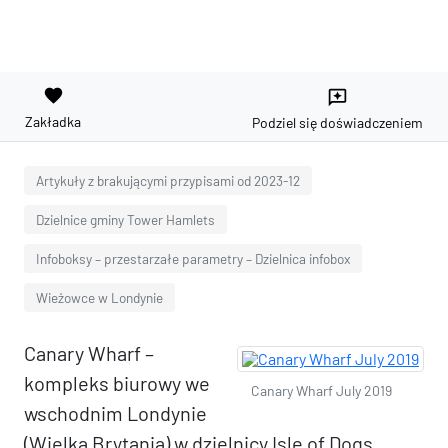
favorite
reviews
Zakładka
Podziel się doświadczeniem
Artykuły z brakującymi przypisami od 2023-12
Dzielnice gminy Tower Hamlets
Infoboksy – przestarzałe parametry – Dzielnica infobox
Wieżowce w Londynie
Canary Wharf –
kompleks biurowy we
Canary Wharf July 2019
wschodnim Londynie
(Wielka Brytania) w dzielnicy Isle of Dogs