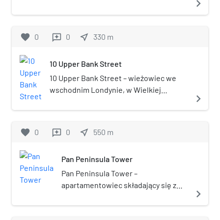
navigate_next
Budynek został otwarty w 2003 i posiada
33 kondygnacje.
favorite
0
0
near_me
330
m
reviews
10 Upper Bank Street
10 Upper Bank Street – wieżowiec we
wschodnim Londynie, w Wielkiej
navigate_next
Brytanii, w kompleksie biurowym Canary
Wharf. Ukończono go i otwarto w 2003
roku, ma 32 kondygnacje i mierzy 151
favorite
0
0
near_me
550
m
reviews
metrów.
Pan Peninsula Tower
Pan Peninsula Tower –
apartamentowiec składający się z
navigate_next
dwóch wież, zlokalizowany w Isle of
Dogs, w Docklands, dzielnicy