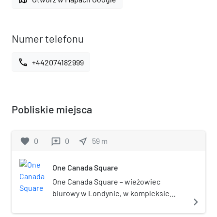
Numer telefonu
call
+442074182999
Pobliskie miejsca
favorite
0
0
near_me
59
m
reviews
One Canada Square
One Canada Square – wieżowiec
biurowy w Londynie, w kompleksie
navigate_next
Canary Wharf (gmina Tower Hamlets), w
latach 1991–2012 najwyższy budynek w