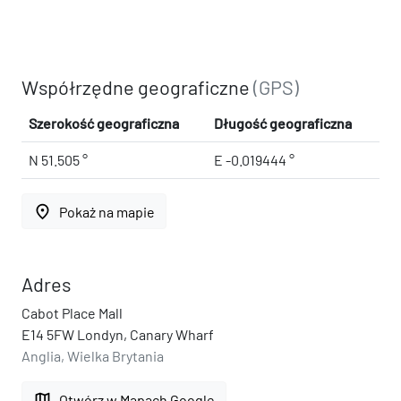
Współrzędne geograficzne
(GPS)
Szerokość geograficzna
Długość geograficzna
N 51.505 °
E -0.019444 °
place
Pokaż na mapie
Adres
Cabot Place Mall
E14 5FW Londyn, Canary Wharf
Anglia, Wielka Brytania
map
Otwórz w Mapach Google