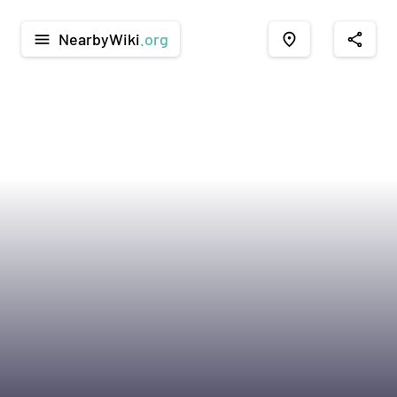
NearbyWiki
.org
menu
place
share