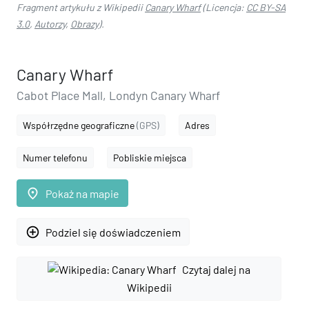
Fragment artykułu z Wikipedii
Canary Wharf
(Licencja:
CC BY-SA
3.0
,
Autorzy
,
Obrazy
).
Canary Wharf
Cabot Place Mall, Londyn Canary Wharf
Współrzędne geograficzne
(GPS)
Adres
Numer telefonu
Pobliskie miejsca
place
Pokaż na mapie
add_circle_outline
Podziel się doświadczeniem
Czytaj dalej na
Wikipedii