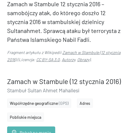
Zamach w Stambule 12 stycznia 2016 –
samobójczy atak, do którego doszło 12
stycznia 2016 w stambulskiej dzielnicy
Sultanahmet. Sprawcą ataku był terrorysta z
Państwa Islamskiego Nabil Fadli.
Fragment artykułu z Wikipedii
Zamach w Stambule (12 stycznia
2016)
(Licencja:
CC BY-SA 3.0
,
Autorzy
,
Obrazy
).
Zamach w Stambule (12 stycznia 2016)
Stambuł Sultan Ahmet Mahallesi
Współrzędne geograficzne
(GPS)
Adres
Pobliskie miejsca
place
Pokaż na mapie