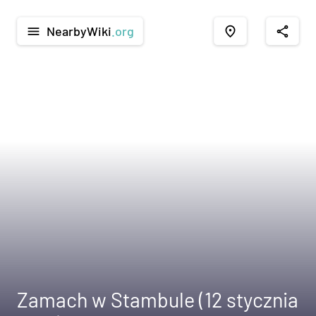
NearbyWiki
.org
menu
place
share
Zamach w Stambule (12 stycznia