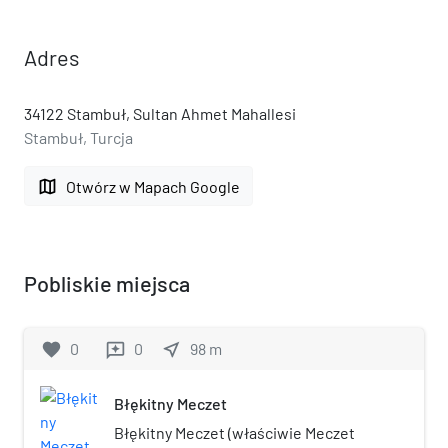
Adres
34122 Stambuł, Sultan Ahmet Mahallesi
Stambuł, Turcja
map
Otwórz w Mapach Google
Pobliskie miejsca
favorite
0
0
near_me
98
m
reviews
Błękitny Meczet
Błękitny Meczet (właściwie Meczet