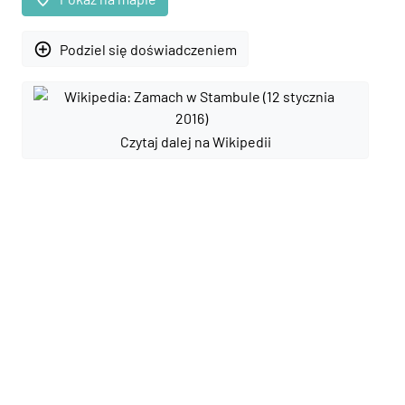
add_circle_outline
Podziel się doświadczeniem
Czytaj dalej na Wikipedii