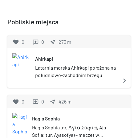
Pobliskie miejsca
favorite
0
0
near_me
273
m
reviews
Ahirkapi
Latarnia morska Ahirkapi położona na
południowo-zachodnim brzegu
navigate_next
Stambułu skonstruowana została w
1857 z polecenia Sułtana Abdülmecida
I i ciągle jest aktywna. Budowla mierzy
favorite
0
0
near_me
426
m
reviews
36 metrów.
Hagia Sophia
Hagia Sophia (gr. Ἁγία Σοφία, Aja
Sofia; tur. Ayasofya) – meczet w