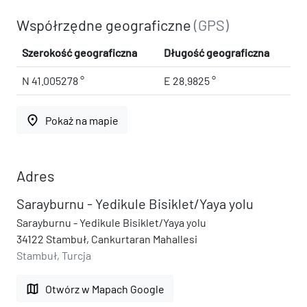
Współrzędne geograficzne
(GPS)
Szerokość geograficzna
Długość geograficzna
N 41.005278 °
E 28.9825 °
place
Pokaż na mapie
Adres
Sarayburnu - Yedikule Bisiklet/Yaya yolu
Sarayburnu - Yedikule Bisiklet/Yaya yolu
34122 Stambuł, Cankurtaran Mahallesi
Stambuł, Turcja
map
Otwórz w Mapach Google