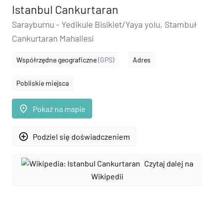
Istanbul Cankurtaran
Sarayburnu - Yedikule Bisiklet/Yaya yolu, Stambuł
Cankurtaran Mahallesi
Współrzędne geograficzne
(GPS)
Adres
Pobliskie miejsca
place
Pokaż na mapie
add_circle_outline
Podziel się doświadczeniem
Czytaj dalej na
Wikipedii