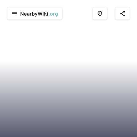
NearbyWiki
.org
menu
place
share