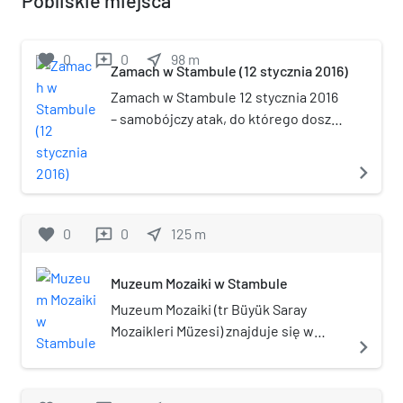
favorite
0
0
near_me
98
m
reviews
Zamach w Stambule (12 stycznia 2016)
Zamach w Stambule 12 stycznia 2016
– samobójczy atak, do którego doszło
12 stycznia 2016 w stambulskiej
dzielnicy Sultanahmet. Sprawcą
navigate_next
ataku był terrorysta z Państwa
Islamskiego Nabil Fadli.
favorite
0
0
near_me
125
m
reviews
Muzeum Mozaiki w Stambule
Muzeum Mozaiki (tr Büyük Saray
Mozaikleri Müzesi) znajduje się w
navigate_next
Wielkim Pałacu w pobliżu Placu
Sultanahmed w Stambule w Turcji. W
1933 pod Bazarem Arasta odkryto