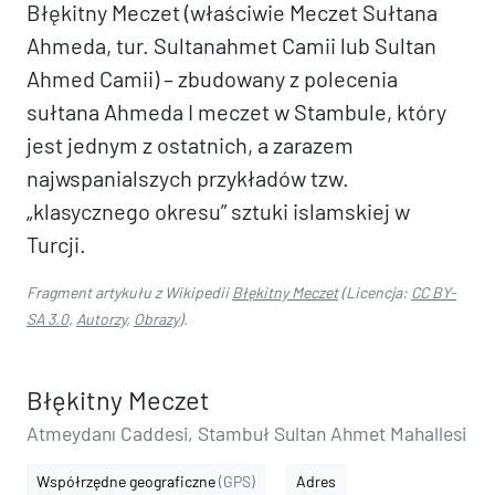
Błękitny Meczet (właściwie Meczet Sułtana
Ahmeda, tur. Sultanahmet Camii lub Sultan
Ahmed Camii) – zbudowany z polecenia
sułtana Ahmeda I meczet w Stambule, który
jest jednym z ostatnich, a zarazem
najwspanialszych przykładów tzw.
„klasycznego okresu” sztuki islamskiej w
Turcji.
Fragment artykułu z Wikipedii
Błękitny Meczet
(Licencja:
CC BY-
SA 3.0
,
Autorzy
,
Obrazy
).
Błękitny Meczet
Atmeydanı Caddesi, Stambuł Sultan Ahmet Mahallesi
Współrzędne geograficzne
(GPS)
Adres