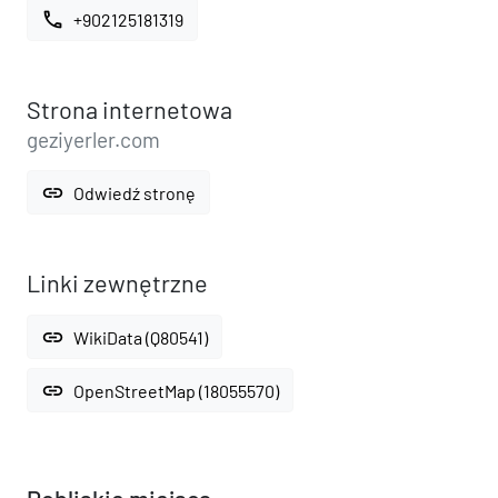
call
+902125181319
Strona internetowa
geziyerler.com
link
Odwiedź stronę
Linki zewnętrzne
link
WikiData (Q80541)
link
OpenStreetMap (18055570)
Pobliskie miejsca