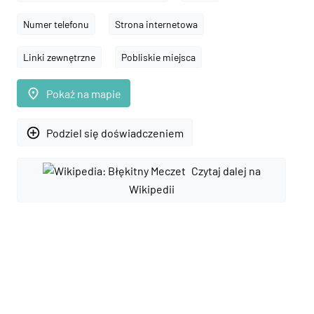
Numer telefonu
Strona internetowa
Linki zewnętrzne
Pobliskie miejsca
place
Pokaż na mapie
add_circle_outline
Podziel się doświadczeniem
Czytaj dalej na
Wikipedii