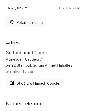
N 41.005375 °
E 28.976892 °
place
Pokaż na mapie
Adres
Sultanahmet Camii
Atmeydanı Caddesi 7
34122 Stambuł, Sultan Ahmet Mahallesi
Stambuł, Turcja
map
Otwórz w Mapach Google
Numer telefonu