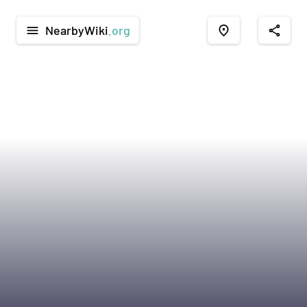
NearbyWiki
.org
menu
place
share