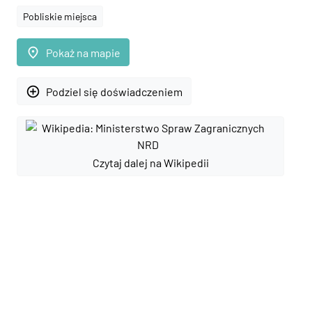
Pobliskie miejsca
place
Pokaż na mapie
add_circle_outline
Podziel się doświadczeniem
Czytaj dalej na Wikipedii