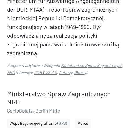
Ministerium für Auswärtige Angelegenheiten
der DDR, MfAA) – resort spraw zagranicznych
Niemieckiej Republiki Demokratycznej,
funkcjonujący w latach 1949–1990. Był
odpowiedzialny za realizację polityki
zagranicznej państwa i administrował służbą
zagraniczną.
Fragment artykułu z Wikipedii
Ministerstwo Spraw Zagranicznych
NRD
(Licencja:
CC BY-SA 3.0
,
Autorzy
,
Obrazy
).
Ministerstwo Spraw Zagranicznych
NRD
Schloßplatz, Berlin Mitte
Współrzędne geograficzne
(GPS)
Adres