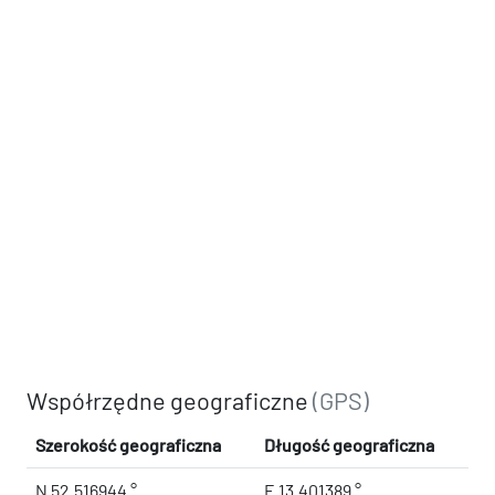
Współrzędne geograficzne
(GPS)
Szerokość geograficzna
Długość geograficzna
N 52.516944 °
E 13.401389 °