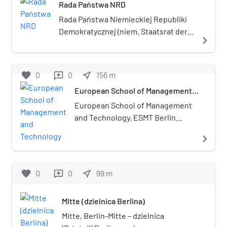
Rada Państwa NRD
Rada Państwa Niemieckiej Republiki
Demokratycznej (niem. Staatsrat der
navigate_next
DDR) – kolektywna głowa państwa
istniejąca w latach 1960–1990 w NRD.
favorite
0
0
near_me
156
m
reviews
European School of Management
and Technology
European School of Management
and Technology, ESMT Berlin
(Europejska Szkoła Zarządzania i
navigate_next
Techniki) – prywatna szkoła
biznesu znajdująca się w Berlinie.
ESMT Berlin została oficjalnie
favorite
0
0
near_me
99
m
reviews
utworzona w październiku 2002
roku, z inicjatywy 25 wiodących
Mitte (dzielnica Berlina)
niemieckich firm i instytucji. Z
siedzibą w tętniącym życiem
Mitte, Berlin-Mitte – dzielnica
Berlinie, jest międzynarodową