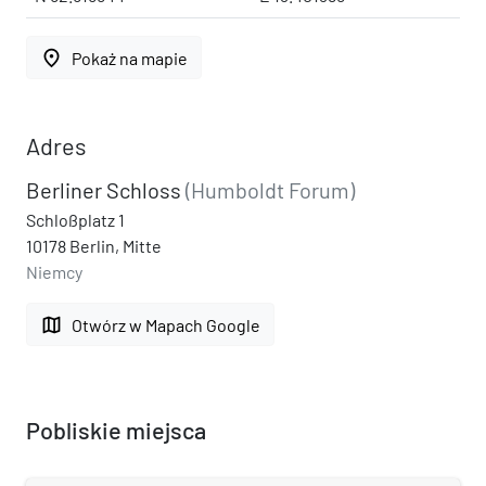
place
Pokaż na mapie
Adres
Berliner Schloss
(Humboldt Forum)
Schloßplatz 1
10178 Berlin, Mitte
Niemcy
map
Otwórz w Mapach Google
Pobliskie miejsca