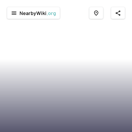
NearbyWiki
.org
menu
place
share