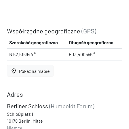
Współrzędne geograficzne
(GPS)
Szerokość geograficzna
Długość geograficzna
N 52.516944 °
E 13.400556 °
place
Pokaż na mapie
Adres
Berliner Schloss
(Humboldt Forum)
Schloßplatz 1
10178 Berlin, Mitte
Niemcy