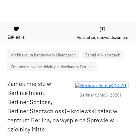
favorite
reviews
Zakładka
Podziel się doświadczeniem
Architektura barokowa w Niemczech
Zamki w Niemczech
Zrekonstruowane obiekty budowlane w Berlinie
Zamek miejski w
Berlinie (niem.
Berliner Schloß (2020)
Berliner Schloss,
Berliner Stadtschloss) – królewski pałac w
centrum Berlina, na wyspie na Sprewie w
dzielnicy Mitte.