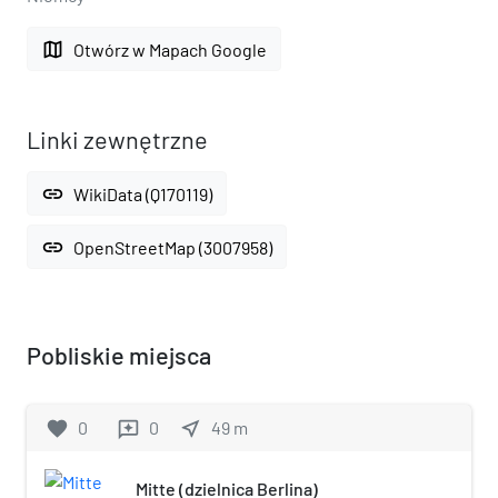
map
Otwórz w Mapach Google
Linki zewnętrzne
link
WikiData (Q170119)
link
OpenStreetMap (3007958)
Pobliskie miejsca
favorite
0
0
near_me
49
m
reviews
Mitte (dzielnica Berlina)