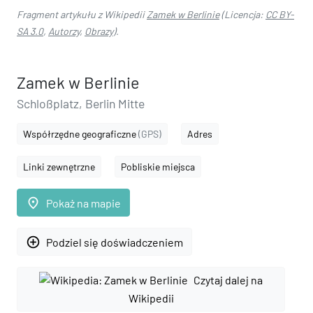
Fragment artykułu z Wikipedii
Zamek w Berlinie
(Licencja:
CC BY-
SA 3.0
,
Autorzy
,
Obrazy
).
Zamek w Berlinie
Schloßplatz, Berlin Mitte
Współrzędne geograficzne
(GPS)
Adres
Linki zewnętrzne
Pobliskie miejsca
place
Pokaż na mapie
add_circle_outline
Podziel się doświadczeniem
Czytaj dalej na
Wikipedii