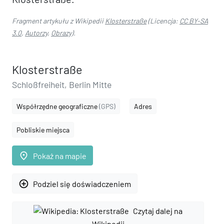
Fragment artykułu z Wikipedii
Klosterstraße
(Licencja:
CC BY-SA
3.0
,
Autorzy
,
Obrazy
).
Klosterstraße
Schloßfreiheit, Berlin Mitte
Współrzędne geograficzne
(GPS)
Adres
Pobliskie miejsca
place
Pokaż na mapie
add_circle_outline
Podziel się doświadczeniem
Czytaj dalej na
Wikipedii