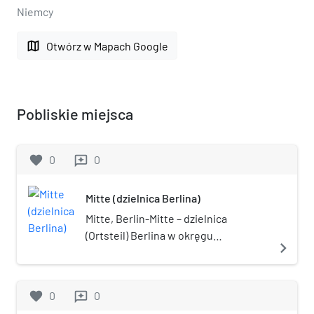
Niemcy
map
Otwórz w Mapach Google
Pobliskie miejsca
favorite
0
0
reviews
Mitte (dzielnica Berlina)
Mitte, Berlin-Mitte – dzielnica
(Ortsteil) Berlina w okręgu
navigate_next
administracyjnym Mitte. Od 1
października 1920 w granicach
miasta. Obejmuje część historycznej
favorite
0
0
reviews
dzielnicy. Leży w niej wschodnie