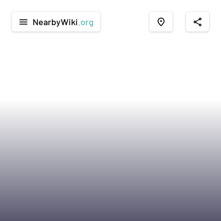
NearbyWiki
.org
menu
place
share