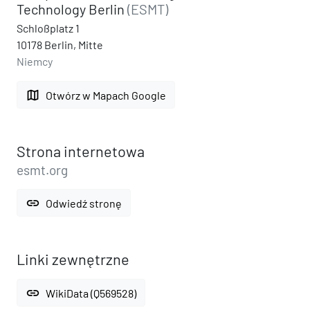
Technology Berlin
(ESMT)
Schloßplatz 1
10178 Berlin, Mitte
Niemcy
map
Otwórz w Mapach Google
Strona internetowa
esmt.org
link
Odwiedź stronę
Linki zewnętrzne
link
WikiData (Q569528)