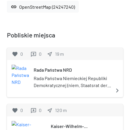
link
OpenStreetMap (24247240)
Pobliskie miejsca
favorite
0
0
near_me
19
m
reviews
Rada Państwa NRD
Rada Państwa Niemieckiej Republiki
Demokratycznej (niem. Staatsrat der
navigate_next
DDR) – kolektywna głowa państwa
istniejąca w latach 1960–1990 w NRD.
favorite
0
0
near_me
120
m
reviews
Kaiser-Wilhelm-