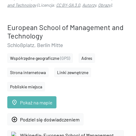
and Technology
(Licencja:
CC BY-SA 3.0
,
Autorzy
,
Obrazy
).
European School of Management and
Technology
Schloßplatz, Berlin Mitte
Współrzędne geograficzne
(GPS)
Adres
Strona internetowa
Linki zewnętrzne
Pobliskie miejsca
place
Pokaż na mapie
add_circle_outline
Podziel się doświadczeniem