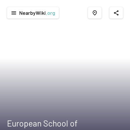
NearbyWiki
.org
menu
place
share
European School of