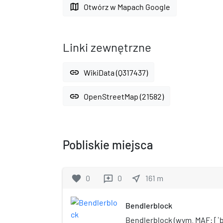
map
Otwórz w Mapach Google
Linki zewnętrzne
link
WikiData (Q317437)
link
OpenStreetMap (21582)
Pobliskie miejsca
favorite
0
0
near_me
161
m
reviews
Bendlerblock
Bendlerblock (wym. MAF: [ˈb