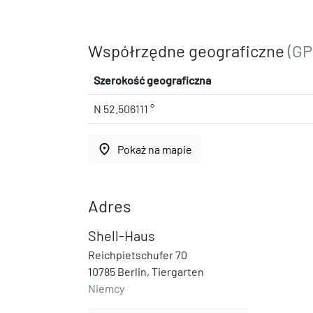
Współrzędne geograficzne
(GP
Szerokość geograficzna
N 52.506111 °
place
Pokaż na mapie
Adres
Shell-Haus
Reichpietschufer 70
10785 Berlin, Tiergarten
Niemcy