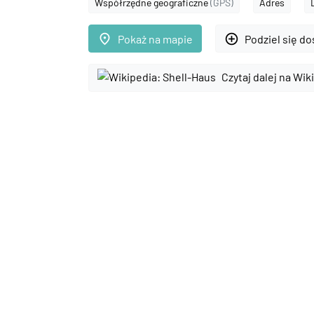
Współrzędne geograficzne
(GPS)
Adres
place
add_circle_outline
Pokaż na mapie
Podziel się d
Czytaj dalej na Wik