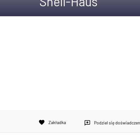
Shell-Haus
favorite
Zakładka
reviews
Podziel się doświadcze