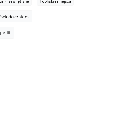
Linki zewnętrzne
Pobliskie miejsca
oświadczeniem
ipedii