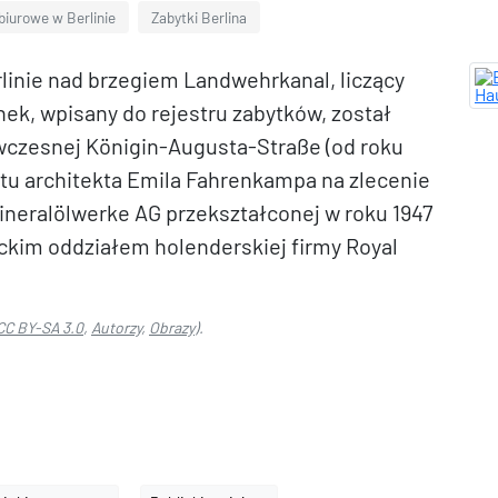
biurowe w Berlinie
Zabytki Berlina
linie nad brzegiem Landwehrkanal, liczący
nek, wpisany do rejestru zabytków, został
ówczesnej Königin-Augusta-Straße (od roku
ktu architekta Emila Fahrenkampa na zlecenie
neralölwerke AG przekształconej w roku 1947
ckim oddziałem holenderskiej firmy Royal
CC BY-SA 3.0
,
Autorzy
,
Obrazy
).