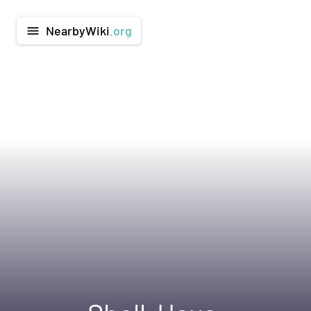
NearbyWiki
.org
menu