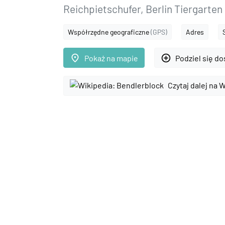
Reichpietschufer, Berlin Tiergarten
Współrzędne geograficzne
(GPS)
Adres
place
add_circle_outline
Pokaż na mapie
Podziel się d
Czytaj dalej na W