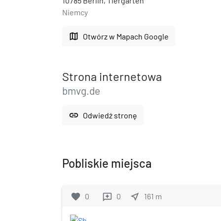
10785 Berlin, Tiergarten
Niemcy
map
Otwórz w Mapach Google
Strona internetowa
bmvg.de
link
Odwiedź stronę
Pobliskie miejsca
favorite
0
0
near_me
161
m
reviews