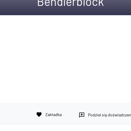
Bendlerblock
favorite
Zakładka
reviews
Podziel się doświadcze