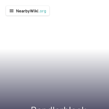
NearbyWiki
.org
menu