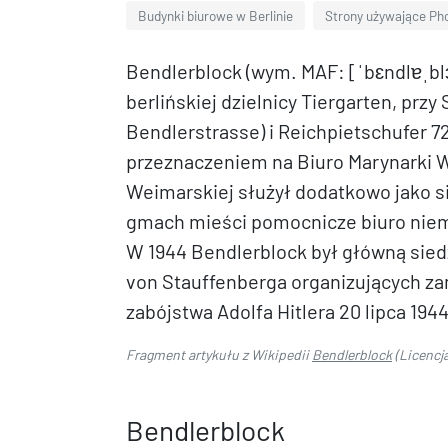
Budynki biurowe w Berlinie
Strony używające Ph
Bendlerblock (wym. MAF: [ˈbɛndlɐˌbl
berlińskiej dzielnicy Tiergarten, prz
Bendlerstrasse) i Reichpietschufer 72
przeznaczeniem na Biuro Marynarki W
Weimarskiej służył dodatkowo jako 
gmach mieści pomocnicze biuro niem
W 1944 Bendlerblock był główną sie
von Stauffenberga organizujących za
zabójstwa Adolfa Hitlera 20 lipca 1944
Fragment artykułu z Wikipedii
Bendlerblock
(Licencj
Bendlerblock