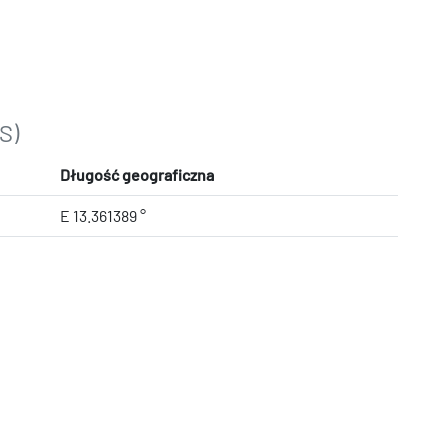
S)
Długość geograficzna
E 13.361389 °