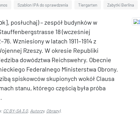
onos
Szablon IPA do sprawdzenia
Tiergarten
Zabytki Berlina
ɔk], posłuchaj) – zespół budynków w
y Stauffenbergstrasse 18 (wcześniej
–76. Wzniesiony w latach 1911–1914 z
ojennej Rzeszy. W okresie Republiki
siedziba dowództwa Reichswehry. Obecnie
ieckiego Federalnego Ministerstwa Obrony.
dzibą spiskowców skupionych wokół Clausa
mach stanu, którego częścią była próba
.
a:
CC BY-SA 3.0
,
Autorzy
,
Obrazy
).