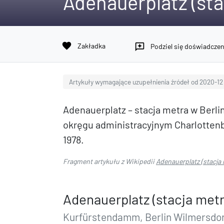
Adenauerplatz (sta
favorite
Zakładka
reviews
Podziel się doświadcze
Artykuły wymagające uzupełnienia źródeł od 2020-12
Adenauerplatz – stacja metra w Berlini
okręgu administracyjnym Charlottenb
1978.
Fragment artykułu z Wikipedii
Adenauerplatz (stacja 
Adenauerplatz (stacja metr
Kurfürstendamm, Berlin Wilmersdo