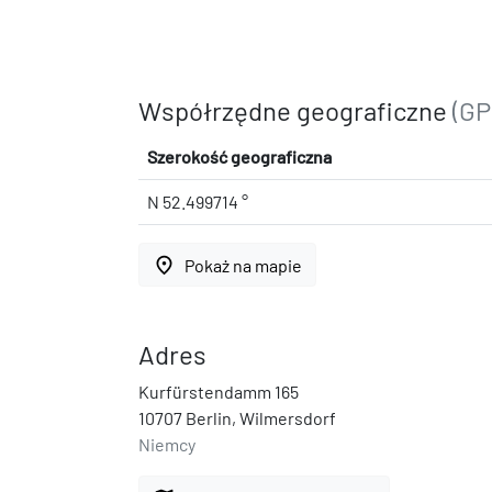
Współrzędne geograficzne
(GP
Szerokość geograficzna
N 52.499714 °
place
Pokaż na mapie
Adres
Kurfürstendamm 165
10707 Berlin, Wilmersdorf
Niemcy