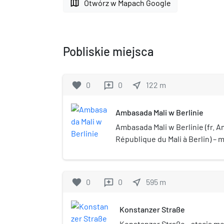
map
Otwórz w Mapach Google
Pobliskie miejsca
favorite
0
0
near_me
122
m
reviews
Ambasada Mali w Berlinie
Ambasada Mali w Berlinie (fr. 
République du Mali à Berlin) – 
Republiki Mali w Republice Fed
Ambasador Republiki Mali w Ber
Federalnej Niemiec akredytowa
favorite
0
0
near_me
595
m
reviews
Republice Estońskiej, Republi
Rzeczypospolitej Polskiej.
Konstanzer Straße
Konstanzer Straße - stacja metr