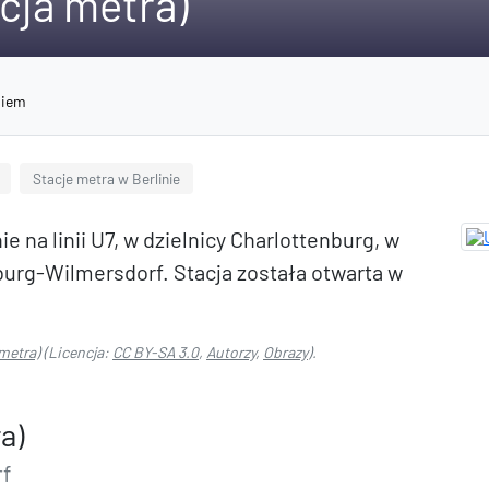
cja metra)
niem
Stacje metra w Berlinie
e na linii U7, w dzielnicy Charlottenburg, w
urg-Wilmersdorf. Stacja została otwarta w
metra)
(Licencja:
CC BY-SA 3.0
,
Autorzy
,
Obrazy
).
a)
rf