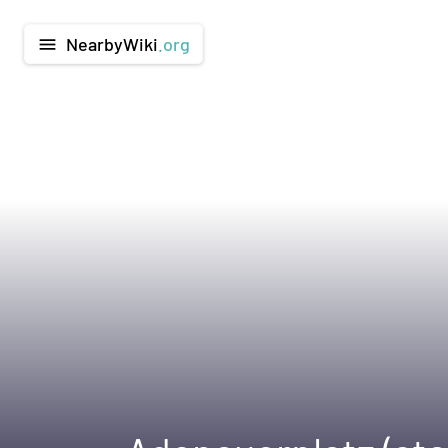
NearbyWiki
.org
menu