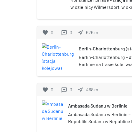
w dzielnicy Wilmersdorf, w o
Charlottenburg-Wilmersdorf. 
1978. Kolory, których użyto do 
nawiązują do herbu Konstancj
favorite
0
0
near_me
626
m
reviews
Berlin-Charlottenburg (st
Berlin-Charlottenburg – 
Berlinie na trasie kolei 
poddzielnicy Charlottenb
obsługuje pociągi regional
miejskiej. Jest on również
favorite
0
0
near_me
468
m
reviews
początkową/końcową cod
nocnego nightjet kursują
Ambasada Sudanu w Berlinie
Wrocław i Kraków), Wiedn
Dworzec powstał w czasi
Ambasada Sudanu w Berlinie – 
jej zachodnie zakończenie 
Republiki Sudanu w Republice 
lokalnej 7 lutego 1882, zaś
Ambasador Republiki Sudanu w 