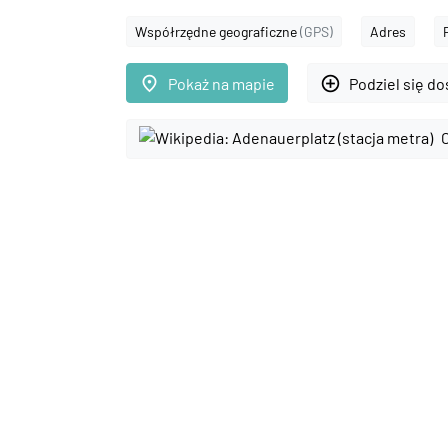
Współrzędne geograficzne
(GPS)
Adres
place
add_circle_outline
Pokaż na mapie
Podziel się d
C