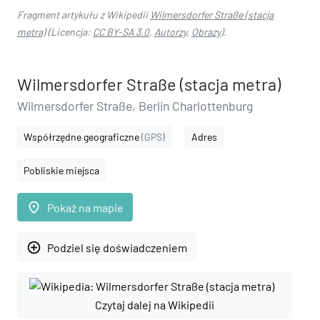
Fragment artykułu z Wikipedii
Wilmersdorfer Straße (stacja
metra)
(Licencja:
CC BY-SA 3.0
,
Autorzy
,
Obrazy
).
Wilmersdorfer Straße (stacja metra)
Wilmersdorfer Straße, Berlin Charlottenburg
Współrzędne geograficzne
(GPS)
Adres
Pobliskie miejsca
place
Pokaż na mapie
add_circle_outline
Podziel się doświadczeniem
Czytaj dalej na Wikipedii