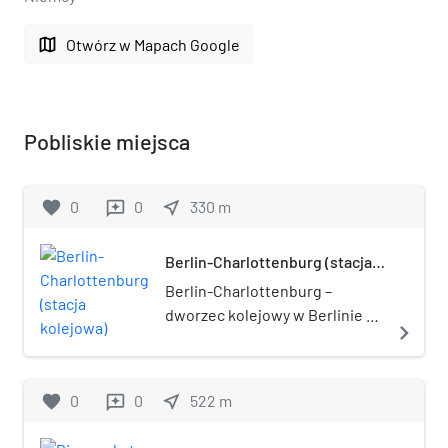
map
Otwórz w Mapach Google
Pobliskie miejsca
favorite
0
0
near_me
330
m
reviews
Berlin-Charlottenburg (stacja
kolejowa)
Berlin-Charlottenburg –
dworzec kolejowy w Berlinie na
navigate_next
trasie kolei wiaduktowej
Stadtbahn w poddzielnicy
Charlottenburg. Dworzec
favorite
0
0
near_me
522
m
reviews
zasadniczo obsługuje pociągi
regionalne oraz szybkiej kolei