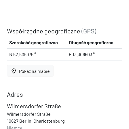
Współrzędne geograficzne
(GPS)
Szerokość geograficzna
Długość geograficzna
N 52.506975 °
E 13.306503 °
place
Pokaż na mapie
Adres
Wilmersdorfer Straße
Wilmersdorfer Straße
10627 Berlin, Charlottenburg
Niemcy