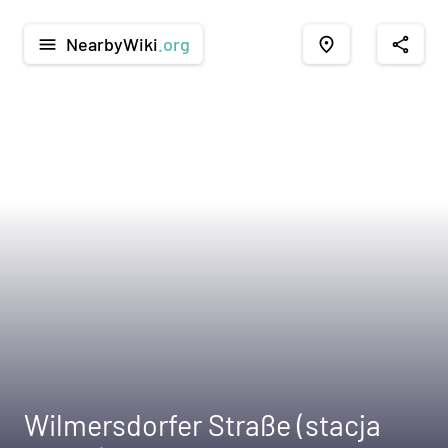
NearbyWiki
.org
menu
place
share
Wilmersdorfer Straße (stacja