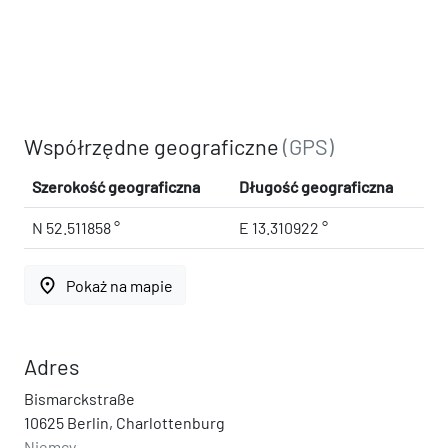
Współrzędne geograficzne
(GPS)
Szerokość geograficzna
Długość geograficzna
N 52.511858 °
E 13.310922 °
place
Pokaż na mapie
Adres
Bismarckstraße
10625 Berlin, Charlottenburg
Niemcy