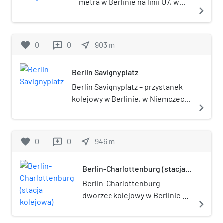
metra w Berlinie na linii U7, w
navigate_next
dzielnicy Charlottenburg, w
okręgu administracyjnym
Charlottenburg-Wilmersdorf.
favorite
0
0
near_me
903
m
reviews
Stacja została otwarta w 1978.
Berlin Savignyplatz
Berlin Savignyplatz – przystanek
kolejowy w Berlinie, w Niemczech.
navigate_next
Znajduje się tu 1 peron.
favorite
0
0
near_me
946
m
reviews
Berlin-Charlottenburg (stacja
kolejowa)
Berlin-Charlottenburg –
dworzec kolejowy w Berlinie na
navigate_next
trasie kolei wiaduktowej
Stadtbahn w poddzielnicy