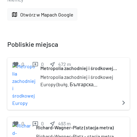
map
Otwórz w Mapach Google
Pobliskie miejsca
favorite
0
0
near_me
472
m
reviews
Metropolia zachodniej i środkowej
Europy
Metropolia zachodniej i środkowej
Europy (bułg. Българска
източноправославна епархия в
Западна и Средна Европа, niem.
navigate_next
Bulgarische Diözese von West- und
Mitteleuropa der Bulgarischen
Orthodoxen Kirche) – jedna z
favorite
0
0
near_me
493
m
reviews
Richard-Wagner-Platz (stacja metra)
eparchii Bułgarskiego Kościoła
Prawosławnego poza granicami
Richard-Wagner-Platz – stacja metra