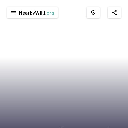
NearbyWiki
.org
menu
place
share