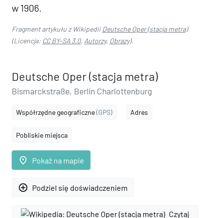
w 1906.
Fragment artykułu z Wikipedii
Deutsche Oper (stacja metra)
(Licencja:
CC BY-SA 3.0
,
Autorzy
,
Obrazy
).
Deutsche Oper (stacja metra)
Bismarckstraße, Berlin Charlottenburg
Współrzędne geograficzne
(GPS)
Adres
Pobliskie miejsca
place
Pokaż na mapie
add_circle_outline
Podziel się doświadczeniem
Czytaj