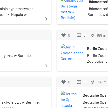
Uhlandstraße
efektywności
usług public
misja dyplomatyczna
Uhlandstraße
poszanowani
ubliki Nepalu w
Berlinie, w 
navigate_next
. Ambasador Federalnej
administrac
lu w Berlinie oprócz
Stacja zosta
akredytowany jest
favorite
0
0
near_me
881
m
reviews
kiej, przy Stolicy
Berlin Zool
ystyczna w Berlinie
Berlin Zoolo
Zoologiczny)
navigate_next
Dworzec Zoo)
w dzielnicy 
administrac
favorite
0
0
near_me
767
m
reviews
obsługujący 
2006 równie
Deutsche Oper 
powstał jako
w sąsiedztwi
nek kolejowy w Berlinie,
Deutsche Oper –
Hardenbergp
 1 peron.
Charlottenburg