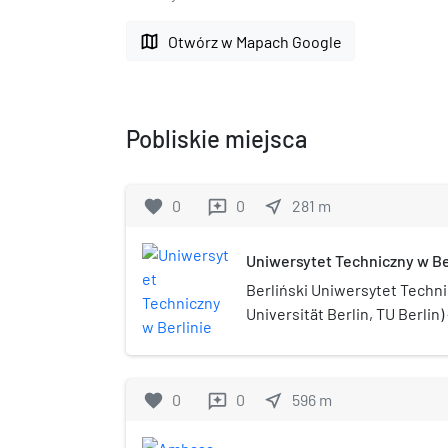
map
Otwórz w Mapach Google
Pobliskie miejsca
favorite
0
0
near_me
281
m
reviews
Uniwersytet Techniczny w Be
Berliński Uniwersytet Techn
Universität Berlin, TU Berlin
techniczny, jeden z czterec
Berlinie.
favorite
0
0
near_me
596
m
reviews