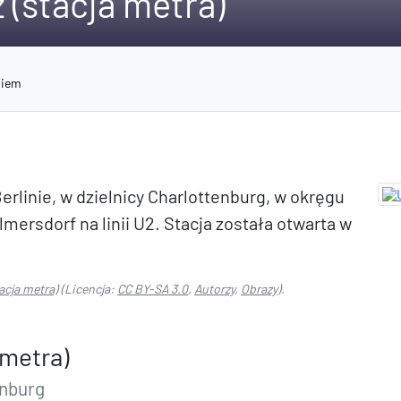
 (stacja metra)
niem
erlinie, w dzielnicy Charlottenburg, w okręgu
ersdorf na linii U2. Stacja została otwarta w
acja metra)
(Licencja:
CC BY-SA 3.0
,
Autorzy
,
Obrazy
).
 metra)
enburg