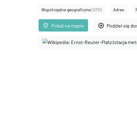
Współrzędne geograficzne
(GPS)
Adres
place
add_circle_outline
Pokaż na mapie
Podziel się d