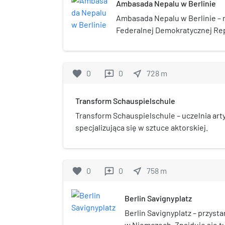
Ambasada Nepalu w Berlinie
Ambasada Nepalu w Berlinie – 
Federalnej Demokratycznej Rep
Republice Federalnej Niemiec
Demokratycznej Republiki Nepa
Republiki Federalnej Niemiec 
favorite
0
0
near_me
728
m
reviews
również w Rzeczypospolitej Pols
Apostolskiej i na Węgrzech.
Transform Schauspielschule
Transform Schauspielschule – uczelnia art
specjalizująca się w sztuce aktorskiej.
favorite
0
0
near_me
758
m
reviews
Berlin Savignyplatz
Berlin Savignyplatz – przysta
w Niemczech. Znajduje się tu