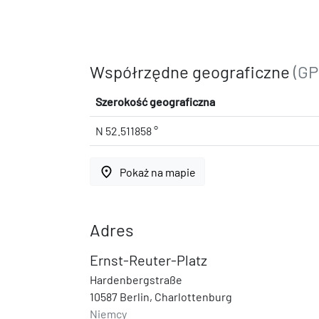
Współrzędne geograficzne
(GP
Szerokość geograficzna
N 52.511858 °
place
Pokaż na mapie
Adres
Ernst-Reuter-Platz
Hardenbergstraße
10587 Berlin, Charlottenburg
Niemcy