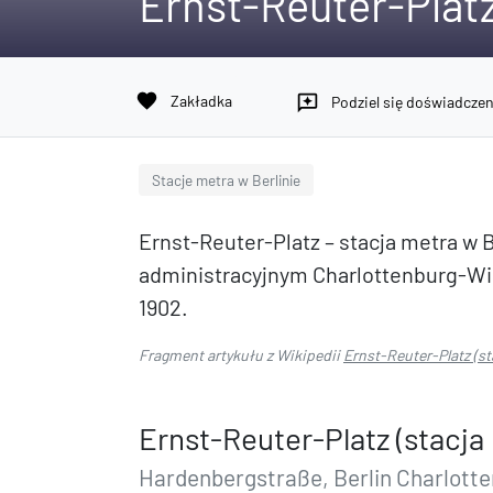
Ernst-Reuter-Platz
favorite
Zakładka
reviews
Podziel się doświadcze
Stacje metra w Berlinie
Ernst-Reuter-Platz – stacja metra w B
administracyjnym Charlottenburg-Wilm
1902.
Fragment artykułu z Wikipedii
Ernst-Reuter-Platz (st
Ernst-Reuter-Platz (stacja
Hardenbergstraße, Berlin Charlott