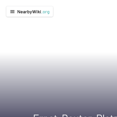
NearbyWiki
.org
menu