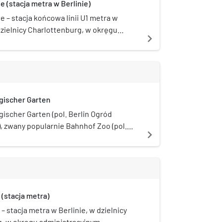
 (stacja metra w Berlinie)
 administracji, rozwijaniu cyfrowych
znych oraz wspieraniu innowacyjności z
 – stacja końcowa linii U1 metra w
em zasad cyfrowej suwerenności.
dzielnicy Charlottenburg, w okręgu
navigate_next
yjnym Charlottenburg-Wilmersdorf.
ła otwarta w 1913.
ogischer Garten
gischer Garten (pol. Berlin Ogród
, zwany popularnie Bahnhof Zoo (pol.
navigate_next
 – stacja i dworzec kolejowy w Berlinie
Charlottenburg, w okręgu
yjnym Charlottenburg-Wilmersdorf
pociągi regionalne, a w latach 1882–
ż połączenia dalekobieżne. Dworzec
(stacja metra)
 część trasy kolei estakadowej w 1882 r.
e berlińskiego Zoo przy
 stacja metra w Berlinie, w dzielnicy
latz, który znajdował się wówczas na
, w okręgu administracyjnym