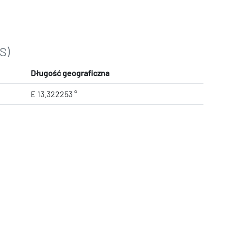
S)
Długość geograficzna
E 13.322253 °