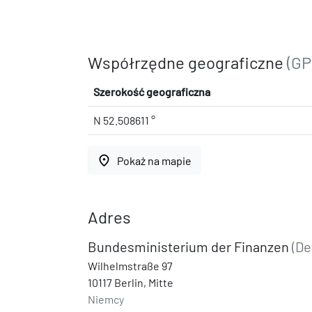
Współrzędne geograficzne
(GP
Szerokość geograficzna
N 52.508611 °
place
Pokaż na mapie
Adres
Bundesministerium der Finanzen
(D
Wilhelmstraße 97
10117 Berlin, Mitte
Niemcy