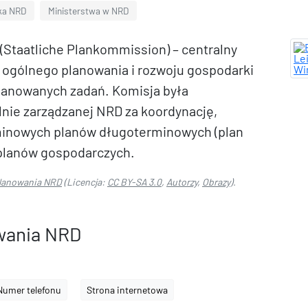
ka NRD
Ministerstwa w NRD
Staatliche Plankommission) – centralny
 ogólnego planowania i rozwoju gospodarki
aplanowanych zadań. Komisja była
nie zarządzanej NRD za koordynację,
rminowych planów długoterminowych (plan
 planów gospodarczych.
lanowania NRD
(Licencja:
CC BY-SA 3.0
,
Autorzy
,
Obrazy
).
wania NRD
Numer telefonu
Strona internetowa