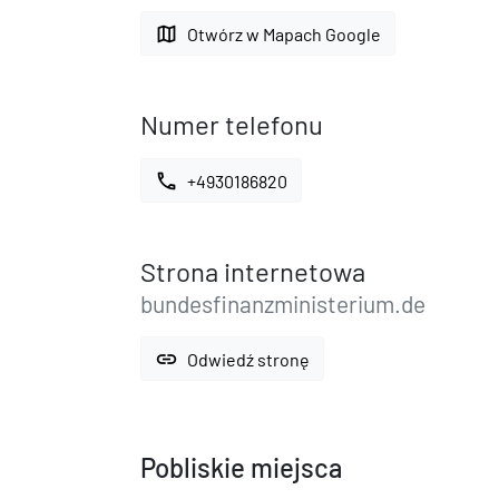
map
Otwórz w Mapach Google
Numer telefonu
call
+4930186820
Strona internetowa
bundesfinanzministerium.de
link
Odwiedź stronę
Pobliskie miejsca