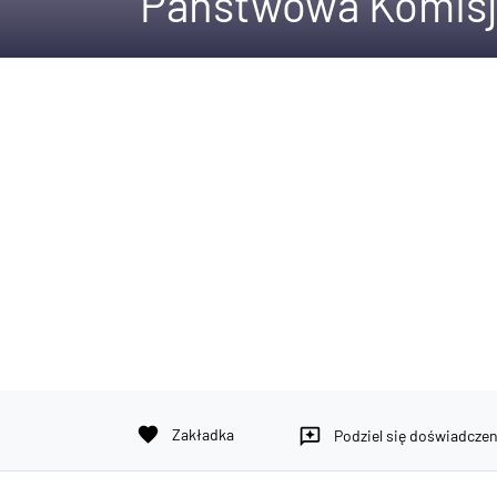
Państwowa Komisj
favorite
Zakładka
reviews
Podziel się doświadcze