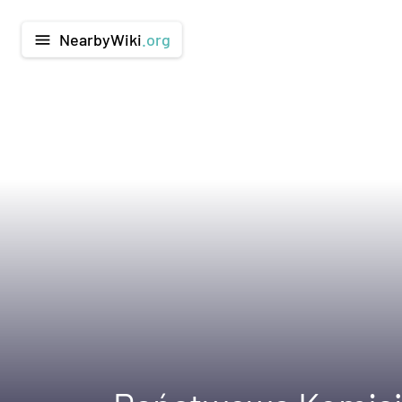
NearbyWiki
.org
menu