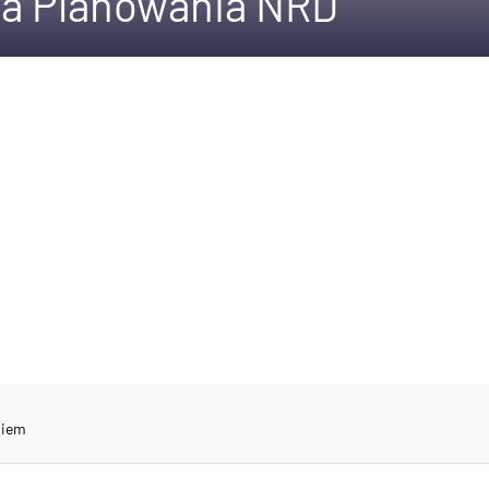
a Planowania NRD
niem