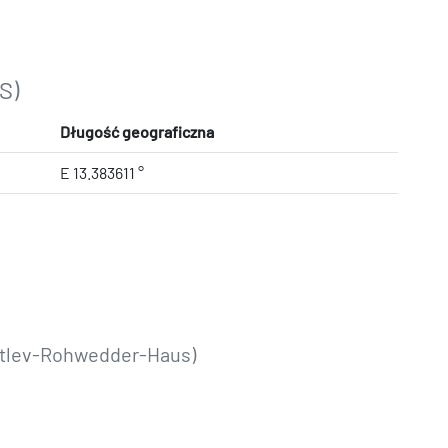
S)
Długość geograficzna
E 13.383611 °
etlev-Rohwedder-Haus)