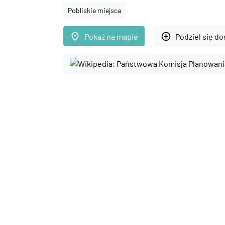
Pobliskie miejsca
place
add_circle_outline
Pokaż na mapie
Podziel się d