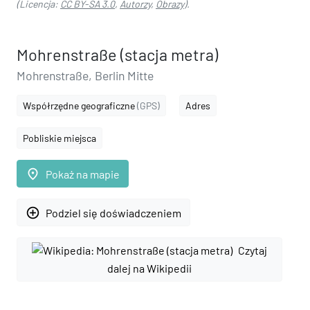
(Licencja:
CC BY-SA 3.0
,
Autorzy
,
Obrazy
).
Mohrenstraße (stacja metra)
Mohrenstraße, Berlin Mitte
Współrzędne geograficzne
(GPS)
Adres
Pobliskie miejsca
place
Pokaż na mapie
add_circle_outline
Podziel się doświadczeniem
Czytaj
dalej na Wikipedii