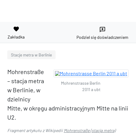
favorite
reviews
Zakładka
Podziel się doświadczeniem
Stacje metra w Berlinie
Mohrenstraße
– stacja metra
Mohrenstrasse Berlin
w Berlinie, w
2011 a ubt
dzielnicy
Mitte, w okręgu administracyjnym Mitte na linii
U2.
Fragment artykułu z Wikipedii
Mohrenstraße (stacja metra)