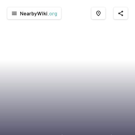
NearbyWiki
.org
menu
place
share