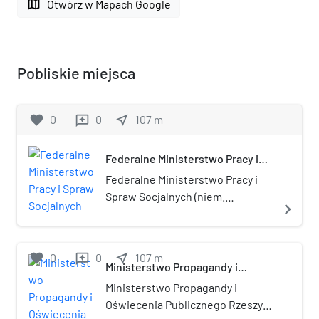
map
Otwórz w Mapach Google
Pobliskie miejsca
favorite
0
0
near_me
107
m
reviews
Federalne Ministerstwo Pracy i
Spraw Socjalnych
Federalne Ministerstwo Pracy i
Spraw Socjalnych (niem.
navigate_next
Bundesministerium für Arbeit
und Soziales, w skrócie: BMAS, do
listopada 2005
favorite
0
0
near_me
107
m
reviews
Bundesministerium für
Ministerstwo Propagandy i
Oświecenia Publicznego Rzeszy
Wirtschaft und Arbeit (BMWA) –
Ministerstwo Propagandy i
Federalne Ministerstwo
Oświecenia Publicznego Rzeszy
Gospodarki i Pracy, wcześniej