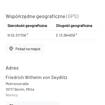
Współrzędne geograficzne
(GPS)
Szerokość geograficzna
Długość geograficzna
N 52.511756 °
E 13.384608 °
place
Pokaż na mapie
Adres
Friedrich Wilhelm von Seydlitz
Mohrenstraße
10117 Berlin, Mitte
Niemcy