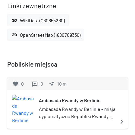
Linki zewnętrzne
link
WikiData (Q60855260)
link
OpenStreetMap (1880709336)
Pobliskie miejsca
favorite
0
0
near_me
10
m
reviews
Ambasada Rwandy w Berlinie
Ambasada Rwandy w Berlinie – misja
dyplomatyczna Republiki Rwandy w
navigate_next
Republice Federalnej Niemiec.
Ambasador Republiki Rwandy w