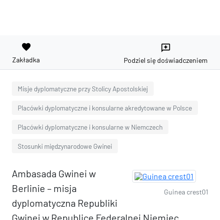
favorite
reviews
Zakładka
Podziel się doświadczeniem
Misje dyplomatyczne przy Stolicy Apostolskiej
Placówki dyplomatyczne i konsularne akredytowane w Polsce
Placówki dyplomatyczne i konsularne w Niemczech
Stosunki międzynarodowe Gwinei
Ambasada Gwinei w
Berlinie – misja
Guinea crest01
dyplomatyczna Republiki
Gwinei w Republice Federalnej Niemiec.