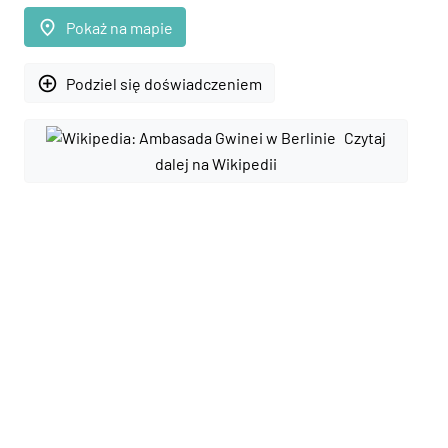
place
Pokaż na mapie
add_circle_outline
Podziel się doświadczeniem
Czytaj
dalej na Wikipedii