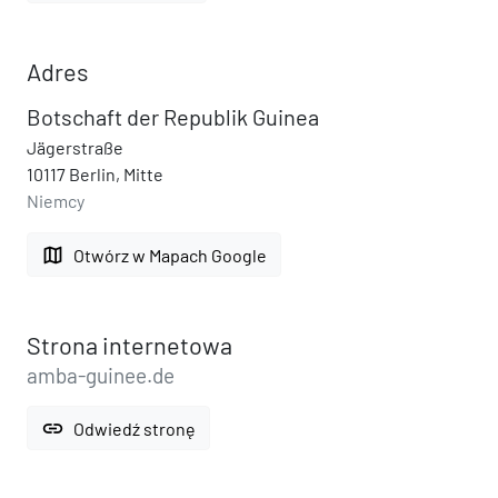
Adres
Botschaft der Republik Guinea
Jägerstraße
10117 Berlin, Mitte
Niemcy
map
Otwórz w Mapach Google
Strona internetowa
amba-guinee.de
link
Odwiedź stronę