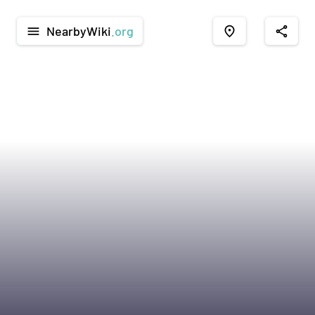
NearbyWiki
.org
menu
place
share