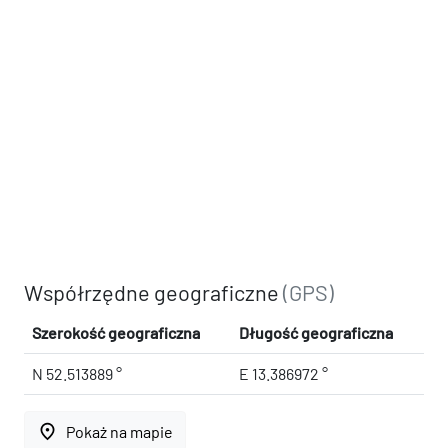
Współrzędne geograficzne
(GPS)
Szerokość geograficzna
Długość geograficzna
N 52.513889 °
E 13.386972 °
place
Pokaż na mapie