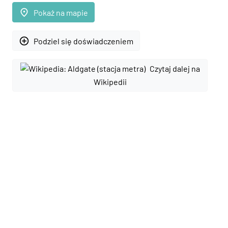
place
Pokaż na mapie
add_circle_outline
Podziel się doświadczeniem
Czytaj dalej na
Wikipedii