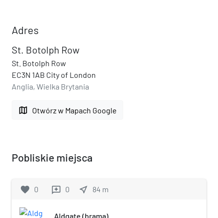
Adres
St. Botolph Row
St. Botolph Row
EC3N 1AB City of London
Anglia, Wielka Brytania
map
Otwórz w Mapach Google
Pobliskie miejsca
favorite
0
0
near_me
84
m
reviews
Aldgate (brama)