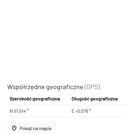
Współrzędne geograficzne
(GPS)
Szerokość geograficzna
Długość geograficzna
N 51.514 °
E -0.076 °
place
Pokaż na mapie