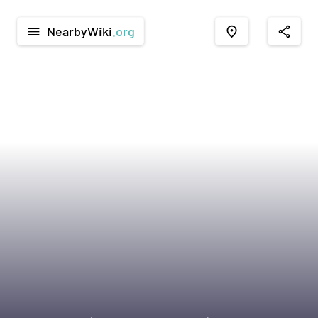
NearbyWiki
.org
menu
place
share