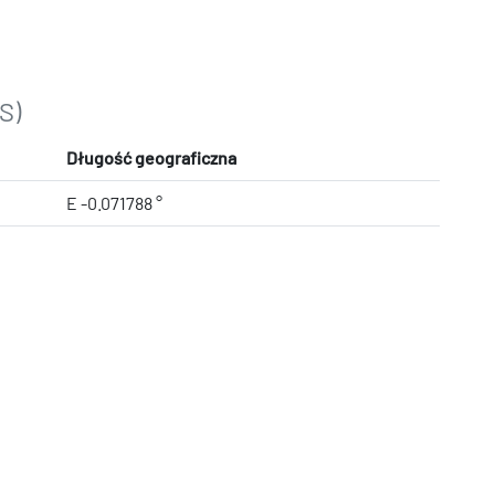
S)
Długość geograficzna
E -0.071788 °