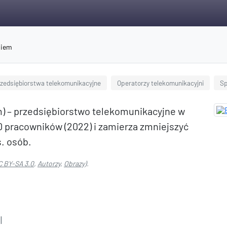
niem
rzedsiębiorstwa telekomunikacyjne
Operatorzy telekomunikacyjni
Sp
m) – przedsiębiorstwo telekomunikacyjne w
00 pracowników (2022) i zamierza zmniejszyć
s. osób.
C BY-SA 3.0
,
Autorzy
,
Obrazy
).
l