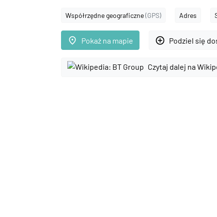
Współrzędne geograficzne
(GPS)
Adres
place
add_circle_outline
Pokaż na mapie
Podziel się d
Czytaj dalej na Wikip