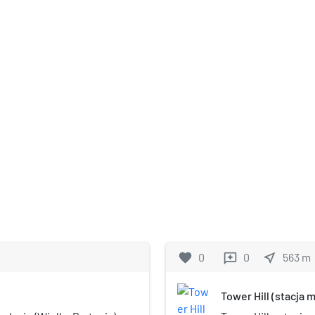
favorite
0
0
near_me
563
m
reviews
Tower Hill (stacja 