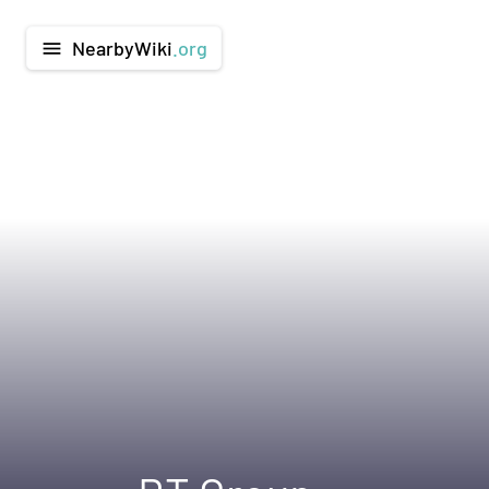
NearbyWiki
.org
menu