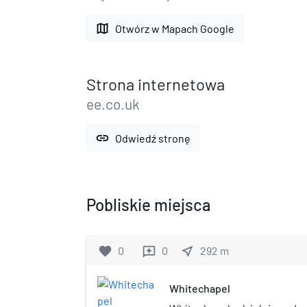
map
Otwórz w Mapach Google
Strona internetowa
ee.co.uk
link
Odwiedź stronę
Pobliskie miejsca
favorite
0
0
near_me
292
m
reviews
Whitechapel