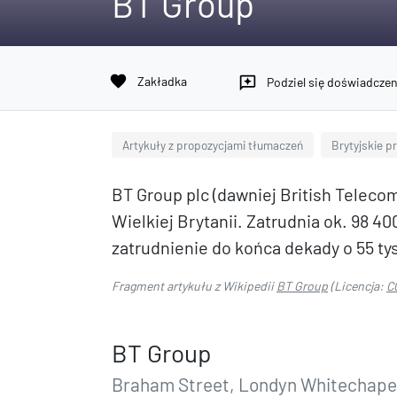
BT Group
favorite
Zakładka
reviews
Podziel się doświadcze
Artykuły z propozycjami tłumaczeń
Brytyjskie p
BT Group plc (dawniej British Teleco
Wielkiej Brytanii. Zatrudnia ok. 98 4
zatrudnienie do końca dekady o 55 ty
Fragment artykułu z Wikipedii
BT Group
(Licencja:
C
BT Group
Braham Street, Londyn Whitechape