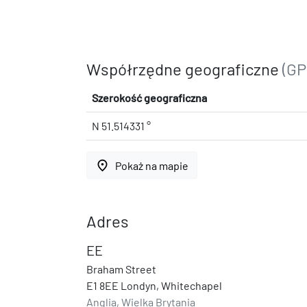
Współrzędne geograficzne
(GP
Szerokość geograficzna
N 51.514331 °
place
Pokaż na mapie
Adres
EE
Braham Street
E1 8EE Londyn, Whitechapel
Anglia, Wielka Brytania