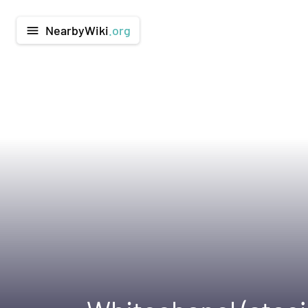
NearbyWiki
.org
menu