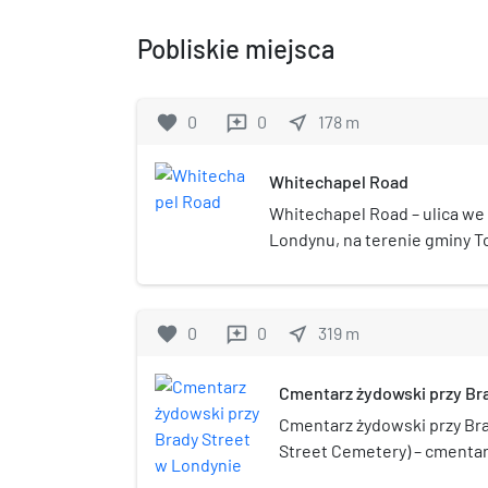
Pobliskie miejsca
favorite
0
0
near_me
178
m
reviews
Whitechapel Road
Whitechapel Road – ulica we
Londynu, na terenie gminy T
przez dzielnicę Whitechapel
prowadzących z londyńskiego
wschodnim. Jej zachodnie p
favorite
0
0
near_me
319
m
reviews
Whitechapel High Street, a 
Road. Obszar wzdłuż ulicy je
Cmentarz żydowski przy Br
mniejszości narodowych i et
szczególności społeczności 
Cmentarz żydowski przy Bra
wieku – bangladeskiej. We ws
Street Cemetery) – cmenta
mieści się targ uliczny Whit
zlokalizowany przy Brady St