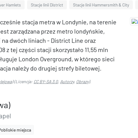
ower Hamlets
Stacje linii District
Stacje linii Hammersmith & City
ocześnie stacja metra w Londynie, na terenie
st zarządzana przez metro londyńskie,
 na dwóch liniach - District Line oraz
z tej części stacji skorzystało 11,55 mln
sługuje London Overground, w którego sieci
cja należy do drugiej strefy biletowej.
lejowa)
(Licencja:
CC BY-SA 3.0
,
Autorzy
,
Obrazy
).
wa)
apel
Pobliskie miejsca