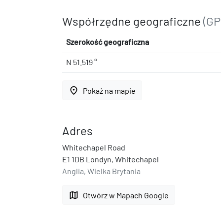
Współrzędne geograficzne
(GP
Szerokość geograficzna
N 51.519 °
place
Pokaż na mapie
Adres
Whitechapel Road
E1 1DB Londyn, Whitechapel
Anglia, Wielka Brytania
map
Otwórz w Mapach Google