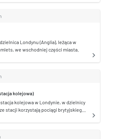
odrębne obiekty.
ch długoterminowego planu rozbudowy
 na wschód 4 grudnia 1946 roku. Rocznie
m
15,06 miliona pasażerów.
dzielnica Londynu (Anglia), leżąca w
mlets, we wschodniej części miasta.
navigate_next
m
stacja kolejowa)
stacja kolejowa w Londynie, w dzielnicy
e stacji korzystają pociągi brytyjskiego
navigate_next
ional Express East Anglia. W systemie
nikacji miejskiej należy do drugiej
. Stacja posiada połączenia kolejowe z
m