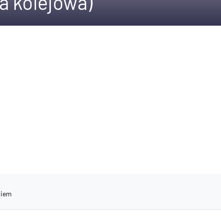
a kolejowa)
niem