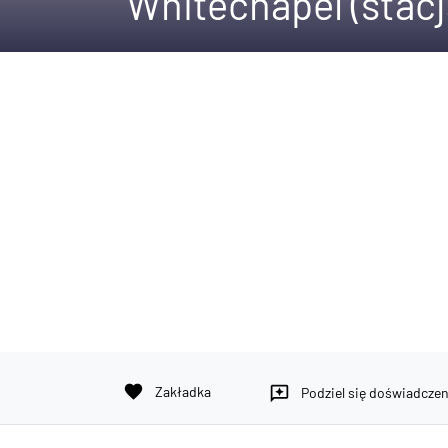
Whitechapel (stacj
favorite
Zakładka
reviews
Podziel się doświadcze