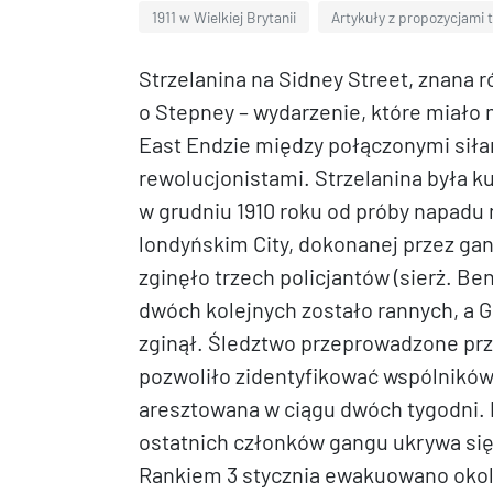
1911 w Wielkiej Brytanii
Artykuły z propozycjami
Strzelanina na Sidney Street, znana r
o Stepney – wydarzenie, które miało 
East Endzie między połączonymi siłam
rewolucjonistami. Strzelanina była ku
w grudniu 1910 roku od próby napadu 
londyńskim City, dokonanej przez ga
zginęło trzech policjantów (sierż. Be
dwóch kolejnych zostało rannych, a 
zginął. Śledztwo przeprowadzone prze
pozwoliło zidentyfikować wspólników
aresztowana w ciągu dwóch tygodni. 
ostatnich członków gangu ukrywa się
Rankiem 3 stycznia ewakuowano okol