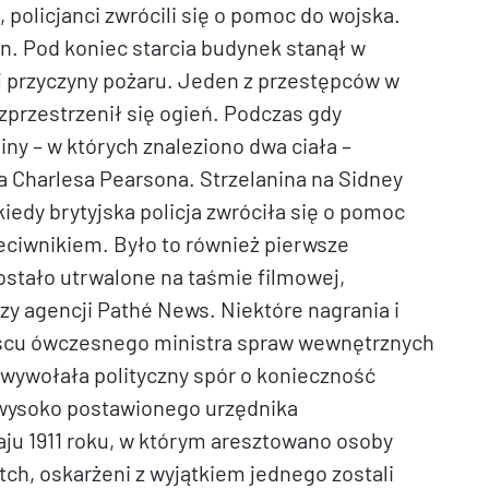
, policjanci zwrócili się o pomoc do wojska.
n. Pod koniec starcia budynek stanął w
j przyczyny pożaru. Jeden z przestępców w
zprzestrzenił się ogień. Podczas gdy
ny – w których znaleziono dwa ciała –
ka Charlesa Pearsona. Strzelanina na Sidney
iedy brytyjska policja zwróciła się o pomoc
eciwnikiem. Było to również pierwsze
zostało utrwalone na taśmie filmowej,
zy agencji Pathé News. Niektóre nagrania i
jscu ówczesnego ministra spraw wewnętrznych
wywołała polityczny spór o konieczność
 wysoko postawionego urzędnika
u 1911 roku, w którym aresztowano osoby
ch, oskarżeni z wyjątkiem jednego zostali