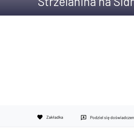
Strzelanina na Sid
favorite
Zakładka
reviews
Podziel się doświadcze