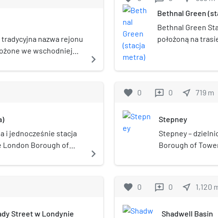
Bethnal Green (st
Bethnal Green Sta
– tradycyjna nazwa rejonu
położoną na trasi
łożone we wschodniej
we wschodnim Lon
navigate_next
wiecznych murów City of
Liverpool Street i
ten kojarzony był, w
Powstała w rama
 wieku, z ubóstwem. Był
linii Central Line
favorite
0
0
near_me
719
m
reviews
zej oraz licznych
stacja obsługuje 
ieszkańców znajdowało
a)
Stepney
użymi problemami były
ałał tu m.in. Kuba
a i jednocześnie stacja
Stepney – dzieln
Endu znajduje się w
ie London Borough of
Borough of Towe
navigate_next
za się do niego m.in.
ana przez metro
w Domesday Book 
 Stepney oraz Bethnal
atrzymują się na niej na
achodniej, nie są ściśle
e oraz Hammersmith & City
favorite
0
0
near_me
1,120
reviews
a bywa rzeka Lea.
 stacji skorzystało 11,55
ść stacji obsługuje
ady Street w Londynie
Shadwell Basin
o sieci jest ona częścią