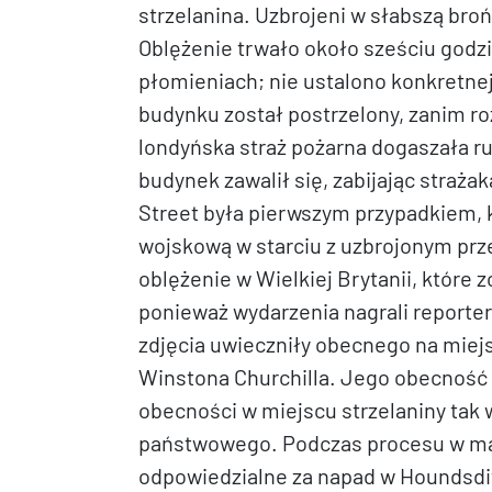
strzelanina. Uzbrojeni w słabszą broń
Oblężenie trwało około sześciu godzi
płomieniach; nie ustalono konkretne
budynku został postrzelony, zanim ro
londyńska straż pożarna dogaszała rui
budynek zawalił się, zabijając straża
Street była pierwszym przypadkiem, k
wojskową w starciu z uzbrojonym prz
oblężenie w Wielkiej Brytanii, które 
ponieważ wydarzenia nagrali reporter
zdjęcia uwieczniły obecnego na mie
Winstona Churchilla. Jego obecność 
obecności w miejscu strzelaniny tak
państwowego. Podczas procesu w maj
odpowiedzialne za napad w Houndsdit