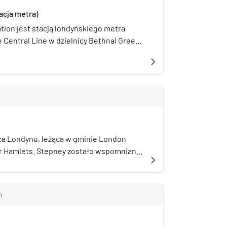
acja metra)
tion jest stacją londyńskiego metra
e Central Line w dzielnicy Bethnal Green,
dynie. Znajduje się pomiędzy stacjami
navigate_next
 Mile End, w drugiej strefie biletowej.
ch długoterminowego planu rozbudowy
 na wschód 4 grudnia 1946 roku. Rocznie
15,06 miliona pasażerów.
ica Londynu, leżąca w gminie London
r Hamlets. Stepney zostało wspomniane
navigate_next
(1086) jako Stibenhed(e).
m