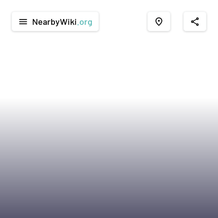
NearbyWiki
.org
menu
place
share