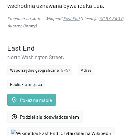
wschodnią uznawana bywa rzeka Lea.
Fragment artykułu z Wikipedii
East End
(Licencja:
CC BY-SA 3.0
,
Autorzy
,
Obrazy
).
East End
North Washington Street,
Współrzędne geograficzne
(GPS)
Adres
Pobliskie miejsca
place
Pokaż na mapie
add_circle_outline
Podziel się doświadczeniem
Czytaj dalej na Wikipedii