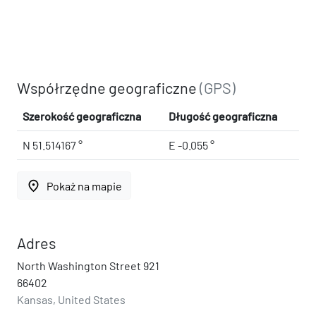
Współrzędne geograficzne
(GPS)
Szerokość geograficzna
Długość geograficzna
N 51.514167 °
E -0.055 °
place
Pokaż na mapie
Adres
North Washington Street 921
66402
Kansas, United States