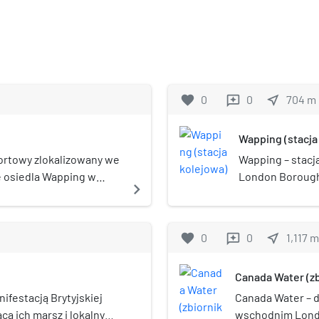
favorite
0
0
near_me
704
m
reviews
Wapping (stacja
ortowy zlokalizowany we
Wapping – stacj
 osiedla Wapping w
London Borough 
navigate_next
ds). Otaczają go ulice:
obsługiwana pr
k Yard i Glamis.
zmodernizowanej
w kwietniu 2010 
favorite
0
0
near_me
1,117
m
reviews
do "starej" East
metra. W roku 20
Canada Water (z
pasażerów.
ifestacją Brytyjskiej
Canada Water – 
cą ich marsz i lokalnymi
wschodnim Londy