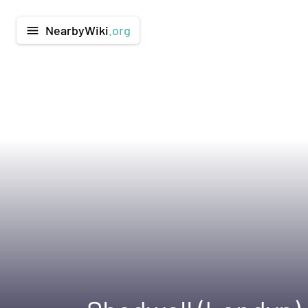
NearbyWiki
.org
menu