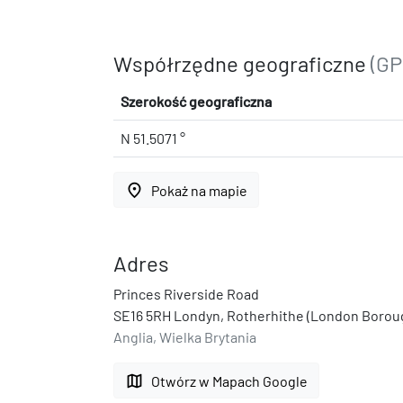
Współrzędne geograficzne
(GP
Szerokość geograficzna
N 51.5071 °
place
Pokaż na mapie
Adres
Princes Riverside Road
SE16 5RH Londyn, Rotherhithe (London Borou
Anglia, Wielka Brytania
map
Otwórz w Mapach Google