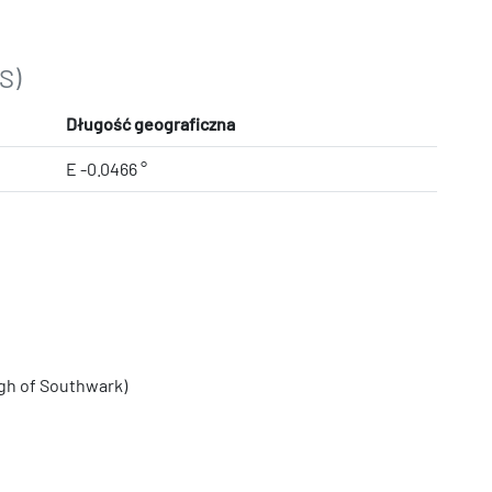
S)
Długość geograficzna
E -0.0466 °
gh of Southwark)