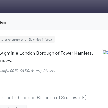
niem
tarzałe parametry – Dzielnica infobox
a w gminie London Borough of Tower Hamlets.
kańców.
cencja:
CC BY-SA 3.0
,
Autorzy
,
Obrazy
).
herhithe (London Borough of Southwark)