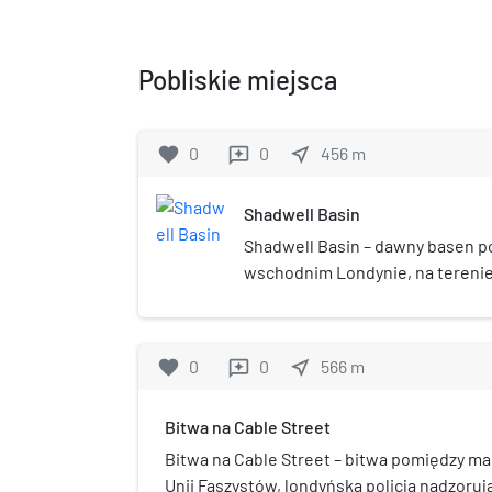
Pobliskie miejsca
favorite
0
0
near_me
456
m
reviews
Shadwell Basin
Shadwell Basin – dawny basen p
wschodnim Londynie, na terenie
dzielnicy Tower Hamlets (Docklan
The Highway, Garnet, Benson, Mil
favorite
0
0
near_me
566
m
reviews
Bitwa na Cable Street
Bitwa na Cable Street – bitwa pomiędzy man
Unii Faszystów, londyńską policją nadzorują