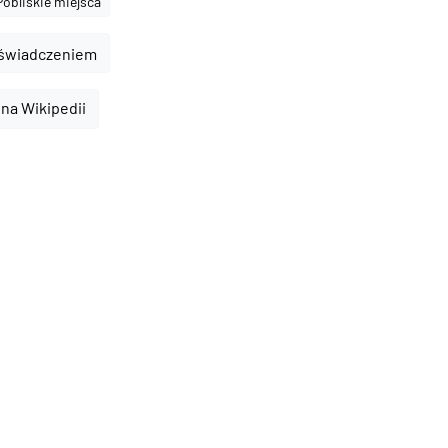
Pobliskie miejsca
oświadczeniem
 na Wikipedii