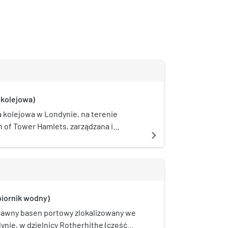
 kolejowa)
a kolejowa w Londynie, na terenie
of Tower Hamlets, zarządzana i
navigate_next
zez London Overground jako część
 East London Line, oddanej do użytku
roku. W latach 1869–2007 stacja należała
 London Line, stanowiącej jedną z linii
07 skorzystało z niej ok. 1,561 mln
biornik wodny)
dawny basen portowy zlokalizowany we
nie, w dzielnicy Rotherhithe (część