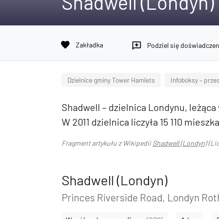
Shadwell (Londyn)
favorite
Zakładka
reviews
Podziel się doświadcze
Dzielnice gminy Tower Hamlets
Infoboksy – przes
Shadwell – dzielnica Londynu, leżąc
W 2011 dzielnica liczyła 15 110 miesz
Fragment artykułu z Wikipedii
Shadwell (Londyn)
(Li
Shadwell (Londyn)
Princes Riverside Road, Londyn Rot