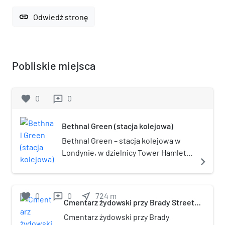
link
Odwiedź stronę
Pobliskie miejsca
favorite
0
0
reviews
Bethnal Green (stacja kolejowa)
Bethnal Green – stacja kolejowa w
Londynie, w dzielnicy Tower Hamlets,
navigate_next
ze stacji korzystają pociągi
brytyjskiego przewoźnika National
Express East Anglia. W systemie
favorite
0
0
near_me
724
m
reviews
londyńskiej komunikacji miejskiej
Cmentarz żydowski przy Brady Street
w Londynie
należy do drugiej strefy biletowej.
Cmentarz żydowski przy Brady
Stacja posiada połączenia kolejowe z