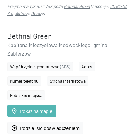
Fragment artykułu z Wikipedii
Bethnal Green
(Licencja:
CC BY-SA
3.0
,
Autorzy
,
Obrazy
).
Bethnal Green
Kapitana Mieczysława Medweckiego, gmina
Zabierzów
Współrzędne geograficzne
(GPS)
Adres
Numer telefonu
Strona internetowa
Pobliskie miejsca
place
Pokaż na mapie
add_circle_outline
Podziel się doświadczeniem