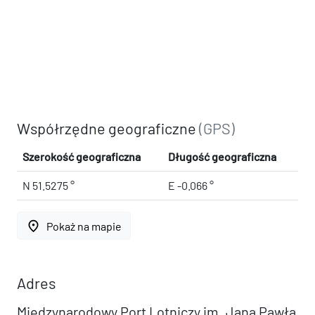
Współrzędne geograficzne
(GPS)
Szerokość geograficzna
Długość geograficzna
N 51.5275 °
E -0.066 °
place
Pokaż na mapie
Adres
Międzynarodowy Port Lotniczy im. Jana Pawła