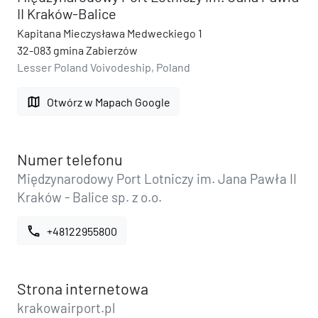
II Kraków-Balice
Kapitana Mieczysława Medweckiego 1
32-083 gmina Zabierzów
Lesser Poland Voivodeship, Poland
map
Otwórz w Mapach Google
Numer telefonu
Międzynarodowy Port Lotniczy im. Jana Pawła II
Kraków - Balice sp. z o.o.
call
+48122955800
Strona internetowa
krakowairport.pl