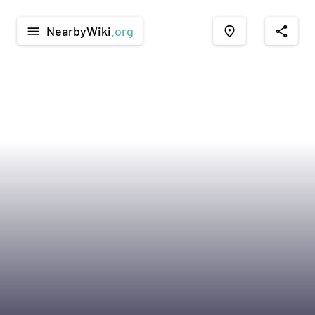
NearbyWiki
.org
menu
place
share