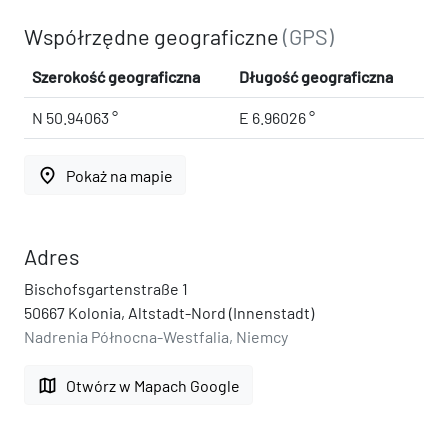
Współrzędne geograficzne
(GPS)
Szerokość geograficzna
Długość geograficzna
N 50.94063 °
E 6.96026 °
place
Pokaż na mapie
Adres
Bischofsgartenstraße 1
50667 Kolonia, Altstadt-Nord (Innenstadt)
Nadrenia Północna-Westfalia, Niemcy
map
Otwórz w Mapach Google