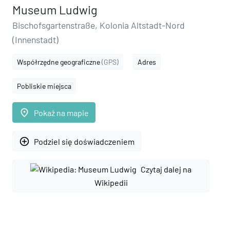
Museum Ludwig
Bischofsgartenstraße, Kolonia Altstadt-Nord
(Innenstadt)
Współrzędne geograficzne
(GPS)
Adres
Pobliskie miejsca
place
Pokaż na mapie
add_circle_outline
Podziel się doświadczeniem
Czytaj dalej na
Wikipedii