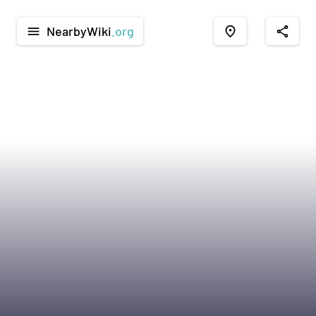
NearbyWiki
.org
menu
place
share