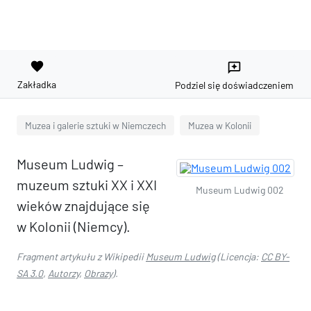
favorite
reviews
Zakładka
Podziel się doświadczeniem
Muzea i galerie sztuki w Niemczech
Muzea w Kolonii
Museum Ludwig –
muzeum sztuki XX i XXI
Museum Ludwig 002
wieków znajdujące się
w Kolonii (Niemcy).
Fragment artykułu z Wikipedii
Museum Ludwig
(Licencja:
CC BY-
SA 3.0
,
Autorzy
,
Obrazy
).