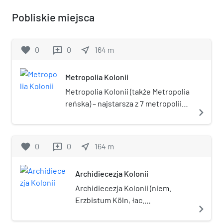
Pobliskie miejsca
favorite
0
0
near_me
164
m
reviews
Metropolia Kolonii
Metropolia Kolonii (także Metropolia
reńska) – najstarsza z 7 metropolii
navigate_next
obrządku łacińskiego w niemieckim
Kościele katolickim.
favorite
0
0
near_me
164
m
reviews
Archidiecezja Kolonii
Archidiecezja Kolonii (niem.
Erzbistum Köln, łac.
navigate_next
Archidioecesis Coloniensis) –