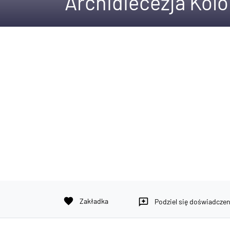
Archidiecezja Kolo
favorite
Zakładka
reviews
Podziel się doświadcze