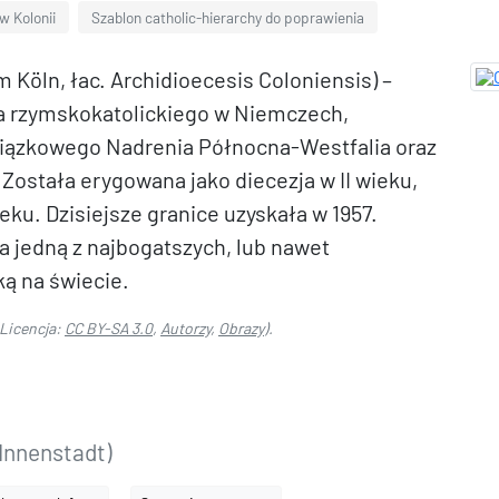
 w Kolonii
Szablon catholic-hierarchy do poprawienia
m Köln, łac. Archidioecesis Coloniensis) –
ła rzymskokatolickiego w Niemczech,
wiązkowego Nadrenia Północna-Westfalia oraz
Została erygowana jako diecezja w II wieku,
ieku. Dzisiejsze granice uzyskała w 1957.
za jedną z najbogatszych, lub nawet
ą na świecie.
Licencja:
CC BY-SA 3.0
,
Autorzy
,
Obrazy
).
Innenstadt)