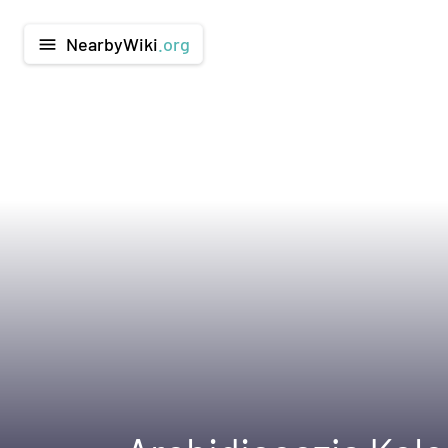
NearbyWiki
.org
menu