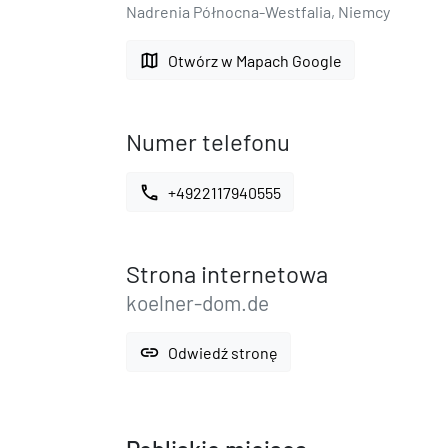
Nadrenia Północna-Westfalia, Niemcy
map
Otwórz w Mapach Google
Numer telefonu
call
+4922117940555
Strona internetowa
koelner-dom.de
link
Odwiedź stronę