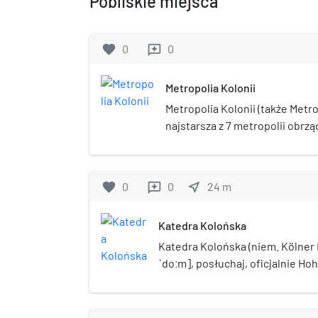
Pobliskie miejsca
favorite
0
0
reviews
Metropolia Kolonii
Metropolia Kolonii (także Metro
najstarsza z 7 metropolii obrz
niemieckim Kościele katolicki
favorite
0
0
near_me
24
m
reviews
Katedra Kolońska
Katedra Kolońska (niem. Kölner
ˈdoːm], posłuchaj, oficjalnie Ho
und Maria) – archikatedra, najwi
kościół w niemieckiej Kolonii. W
świątynia była siedzibą biskupst