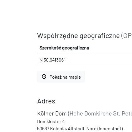
Współrzędne geograficzne
(GP
Szerokość geograficzna
N 50.941306 °
place
Pokaż na mapie
Adres
Kölner Dom
(Hohe Domkirche St. Pete
Domkloster 4
50667 Kolonia, Altstadt-Nord (Innenstadt)