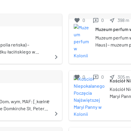
favorite
0
0
near_me
398
m
reviews
Muzeum perfum w
Muzeum perfum w 
polia reńska) –
Haus) – muzeum 
ądku łacińskiego w
Marii Fariny przy
navigate_next
m.
związkowym Nadr
Dom jest miejsce
Cologne). Muzeum
favorite
0
0
near_me
305
m
reviews
pomieszczeniach 
Kościół N
Panny w K
Kościół N
Maryi Pann
 Dom, wym. MAF: [ˌkœlnɐ
klasztorny
he Domkirche St. Peter
kolońskiej
navigate_next
ększy i najważniejszy
filialnego
 latach 1313-1782
Kolonii.
wa, od 1795 do dziś