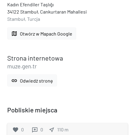
Kadın Efendiler Taşlığı
34122 Stambuł, Cankurtaran Mahallesi
Stambuł, Turcja
map
Otwórz w Mapach Google
Strona internetowa
muze.gen.tr
link
Odwiedź stronę
Pobliskie miejsca
favorite
0
0
near_me
110
m
reviews