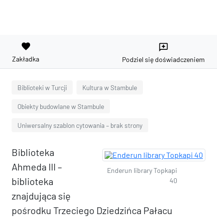
favorite
reviews
Zakładka
Podziel się doświadczeniem
Biblioteki w Turcji
Kultura w Stambule
Obiekty budowlane w Stambule
Uniwersalny szablon cytowania – brak strony
Biblioteka
Ahmeda III –
Enderun library Topkapi
biblioteka
40
znajdująca się
pośrodku Trzeciego Dziedzińca Pałacu