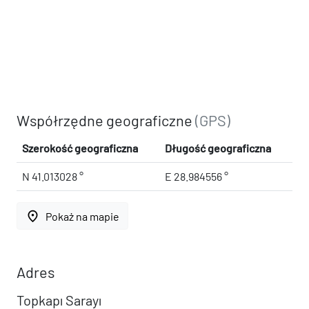
Współrzędne geograficzne
(GPS)
Szerokość geograficzna
Długość geograficzna
N 41.013028 °
E 28.984556 °
place
Pokaż na mapie
Adres
Topkapı Sarayı