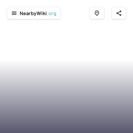
NearbyWiki
.org
menu
place
share