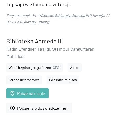
Topkapı w Stambule w Turcji.
Fragment artykułu z Wikipedii
Biblioteka Ahmeda III
(Licencja:
CC
BY-SA 3.0
,
Autorzy
,
Obrazy
).
Biblioteka Ahmeda III
Kadın Efendiler Taşlığı, Stambuł Cankurtaran
Mahallesi
Współrzędne geograficzne
(GPS)
Adres
Strona internetowa
Pobliskie miejsca
place
Pokaż na mapie
add_circle_outline
Podziel się doświadczeniem