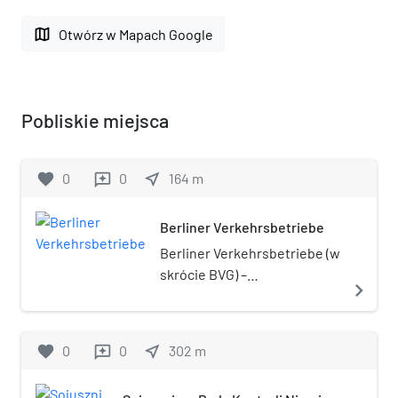
map
Otwórz w Mapach Google
Pobliskie miejsca
favorite
0
0
near_me
164
m
reviews
Berliner Verkehrsbetriebe
Berliner Verkehrsbetriebe (w
skrócie BVG) –
navigate_next
przedsiębiorstwo
użyteczności publicznej,
należące do miasta Berlina.
favorite
0
0
near_me
302
m
reviews
Zajmuje się eksploatacją
sieci metra (U-Bahn Berlin),