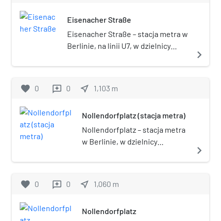
U2 Bülowstraße.
Eisenacher Straße
Eisenacher Straße – stacja metra w
Berlinie, na linii U7, w dzielnicy
navigate_next
Schöneberg, w okręgu
administracyjnym Tempelhof-
Schöneberg. Stacja została otwarta
favorite
0
0
near_me
1,103
m
reviews
w 1971.
Nollendorfplatz (stacja metra)
Nollendorfplatz – stacja metra
w Berlinie, w dzielnicy
navigate_next
Schöneberg, w okręgu
administracyjnym Tempelhof-
Schöneberg, na skrzyżowaniu
favorite
0
0
near_me
1,060
m
reviews
linii U1, U2, U3 i U4. Stacja
została otwarta w 1902.
Nollendorfplatz