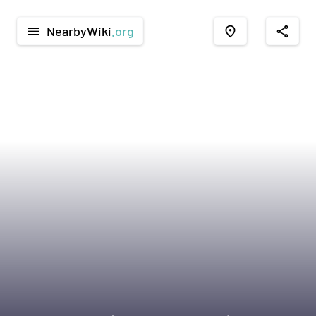
NearbyWiki
.org
menu
place
share