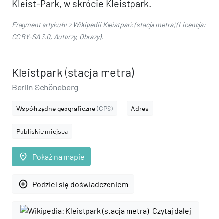
Kleist-Park, w skrócie Kleistpark.
Fragment artykułu z Wikipedii
Kleistpark (stacja metra)
(Licencja:
CC BY-SA 3.0
,
Autorzy
,
Obrazy
).
Kleistpark (stacja metra)
Berlin Schöneberg
Współrzędne geograficzne
(GPS)
Adres
Pobliskie miejsca
place
Pokaż na mapie
add_circle_outline
Podziel się doświadczeniem
Czytaj dalej