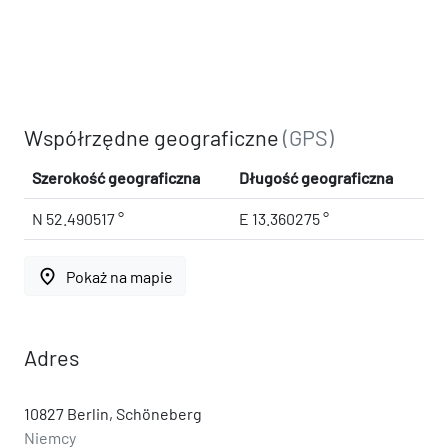
Współrzędne geograficzne
(GPS)
Szerokość geograficzna
Długość geograficzna
N 52.490517 °
E 13.360275 °
place
Pokaż na mapie
Adres
10827 Berlin, Schöneberg
Niemcy