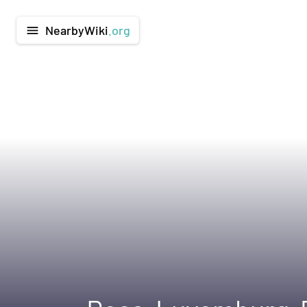
NearbyWiki
.org
menu