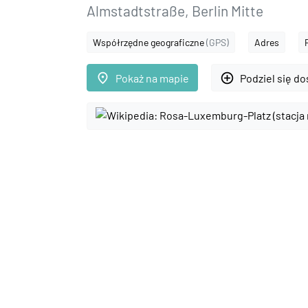
Almstadtstraße, Berlin Mitte
Współrzędne geograficzne
(GPS)
Adres
place
add_circle_outline
Pokaż na mapie
Podziel się d