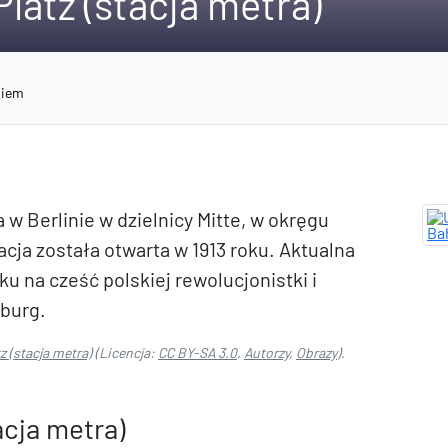
atz (stacja metra)
niem
w Berlinie w dzielnicy Mitte, w okręgu
acja została otwarta w 1913 roku. Aktualna
ku na cześć polskiej rewolucjonistki i
burg.
 (stacja metra)
(Licencja:
CC BY-SA 3.0
,
Autorzy
,
Obrazy
).
cja metra)