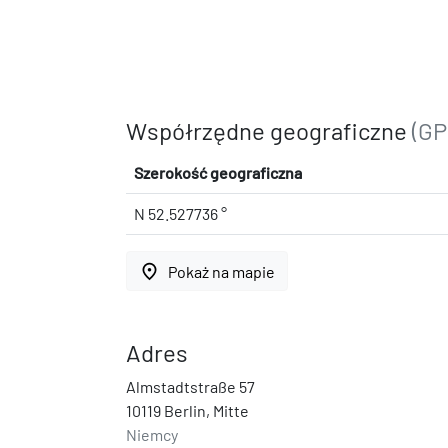
Współrzędne geograficzne
(GP
Szerokość geograficzna
N 52.527736 °
place
Pokaż na mapie
Adres
Almstadtstraße 57
10119 Berlin, Mitte
Niemcy