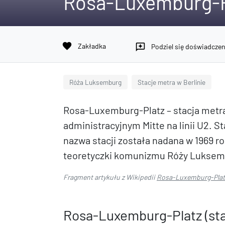
Rosa-Luxemburg-Pl
favorite
Zakładka
reviews
Podziel się doświadcze
Róża Luksemburg
Stacje metra w Berlinie
Rosa-Luxemburg-Platz – stacja metra 
administracyjnym Mitte na linii U2. St
nazwa stacji została nadana w 1969 ro
teoretyczki komunizmu Róży Luksem
Fragment artykułu z Wikipedii
Rosa-Luxemburg-Platz
Rosa-Luxemburg-Platz (sta