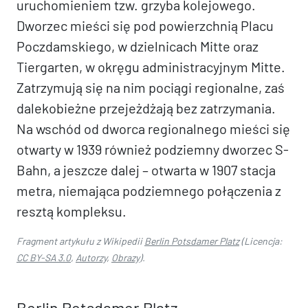
uruchomieniem tzw. grzyba kolejowego.
Dworzec mieści się pod powierzchnią Placu
Poczdamskiego, w dzielnicach Mitte oraz
Tiergarten, w okręgu administracyjnym Mitte.
Zatrzymują się na nim pociągi regionalne, zaś
dalekobieżne przejeżdżają bez zatrzymania.
Na wschód od dworca regionalnego mieści się
otwarty w 1939 również podziemny dworzec S-
Bahn, a jeszcze dalej – otwarta w 1907 stacja
metra, niemająca podziemnego połączenia z
resztą kompleksu.
Fragment artykułu z Wikipedii
Berlin Potsdamer Platz
(Licencja:
CC BY-SA 3.0
,
Autorzy
,
Obrazy
).