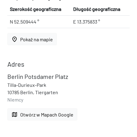
Szerokość geograficzna
Długość geograficzna
N 52.509444 °
E 13.375833 °
place
Pokaż na mapie
Adres
Berlin Potsdamer Platz
Tilla-Durieux-Park
10785 Berlin, Tiergarten
Niemcy
map
Otwórz w Mapach Google