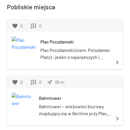
Pobliskie miejsca
favorite
0
0
reviews
Plac Poczdamski
Plac Poczdamski (niem. Potsdamer
Platz) – jeden z największych i
navigate_next
najruchliwszych placów w
centralnym Berlinie, w dzielnicach
Mitte oraz Tiergarten, w okręgu
favorite
0
0
near_me
65
m
reviews
administracyjnym Mitte. Nazwa
pochodzi od niemieckiego miasta
Bahntower
Poczdam.
Bahntower – wieżowiec biurowy
znajdujący się w Berlinie przy Placu
navigate_next
Poczdamskim we wschodniej
części Sony Center wybudowany w