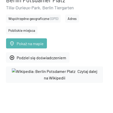
Berlin Potsdamer Platz
Tilla-Durieux-Park, Berlin Tiergarten
Współrzędne geograficzne
(GPS)
Adres
Pobliskie miejsca
place
Pokaż na mapie
add_circle_outline
Podziel się doświadczeniem
Czytaj dalej
na Wikipedii