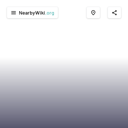
NearbyWiki
.org
menu
place
share