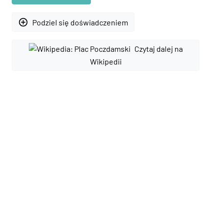
add_circle_outline
Podziel się doświadczeniem
Czytaj dalej na
Wikipedii