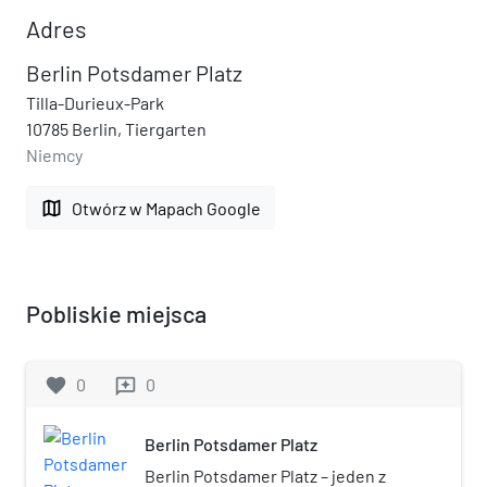
Adres
Berlin Potsdamer Platz
Tilla-Durieux-Park
10785 Berlin, Tiergarten
Niemcy
map
Otwórz w Mapach Google
Pobliskie miejsca
favorite
0
0
reviews
Berlin Potsdamer Platz
Berlin Potsdamer Platz – jeden z