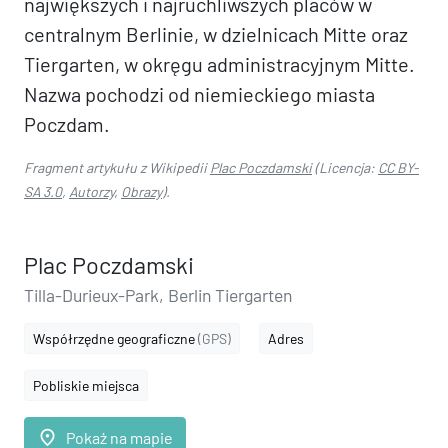
największych i najruchliwszych placów w
centralnym Berlinie, w dzielnicach Mitte oraz
Tiergarten, w okręgu administracyjnym Mitte.
Nazwa pochodzi od niemieckiego miasta
Poczdam.
Fragment artykułu z Wikipedii
Plac Poczdamski
(Licencja:
CC BY-
SA 3.0
,
Autorzy
,
Obrazy
).
Plac Poczdamski
Tilla-Durieux-Park, Berlin Tiergarten
Współrzędne geograficzne
(GPS)
Adres
Pobliskie miejsca
place
Pokaż na mapie