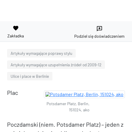
favorite
reviews
Zakładka
Podziel się doświadczeniem
Artykuły wymagające poprawy stylu
Artykuły wymagające uzupełnienia źródeł od 2009-12
Ulice i place w Berlinie
Plac
Potsdamer Platz, Berlin,
151024, ako
Poczdamski (niem. Potsdamer Platz) – jeden z