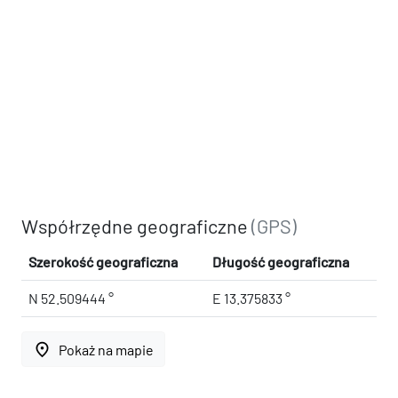
Współrzędne geograficzne
(GPS)
Szerokość geograficzna
Długość geograficzna
N 52.509444 °
E 13.375833 °
place
Pokaż na mapie