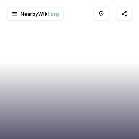
NearbyWiki
.org
menu
place
share