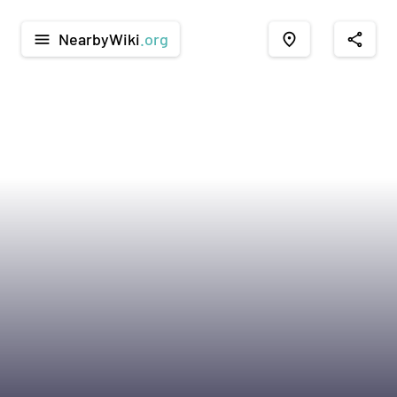
NearbyWiki
.org
menu
place
share