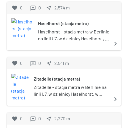
favorite
0
0
near_me
2,574
m
reviews
Haselhorst (stacja metra)
Haselhorst – stacja metra w Berlinie
na linii U7, w dzielnicy Haselhorst, w
navigate_next
okręgu administracyjnym Spandau.
Stacja została otwarta w 1984.
favorite
0
0
near_me
2,541
m
reviews
Zitadelle (stacja metra)
Zitadelle – stacja metra w Berlinie na
linii U7, w dzielnicy Haselhorst, w
navigate_next
okręgu administracyjnym Spandau.
Stacja została otwarta w 1984. Nazwa
pochodzi od cytadeli Spandau.
favorite
0
0
near_me
2,270
m
reviews