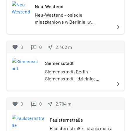
Neu-Westend
Neu-Westend – osiedle
mieszkaniowe w Berlinie, w
navigate_next
Niemczech, w dzielnicy Westend, w
okręgu administracyjnym
Charlottenburg-Wilmersdorf.
favorite
0
0
near_me
2,402
m
reviews
Siemensstadt
Siemensstadt, Berlin-
Siemensstadt – dzielnica
navigate_next
(Ortsteil) Berlina w okręgu
administracyjnym Spandau. Od 1
października 1920 w granicach
favorite
0
0
near_me
2,784
m
reviews
miasta.
Paulsternstraße
Paulsternstraße – stacja metra