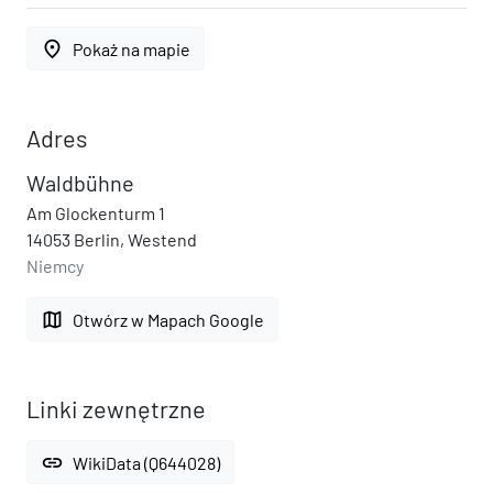
place
Pokaż na mapie
Adres
Waldbühne
Am Glockenturm 1
14053 Berlin, Westend
Niemcy
map
Otwórz w Mapach Google
Linki zewnętrzne
link
WikiData (Q644028)