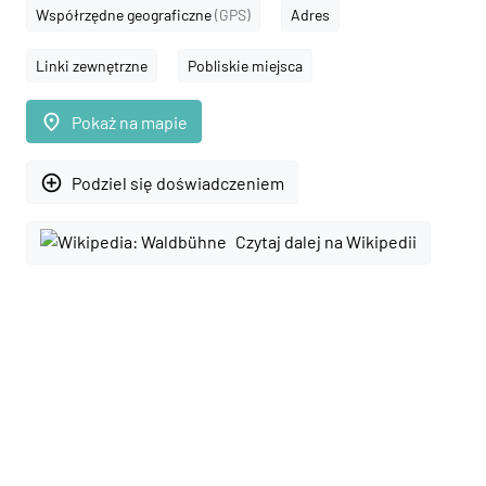
Współrzędne geograficzne
(GPS)
Adres
Linki zewnętrzne
Pobliskie miejsca
place
Pokaż na mapie
add_circle_outline
Podziel się doświadczeniem
Czytaj dalej na Wikipedii