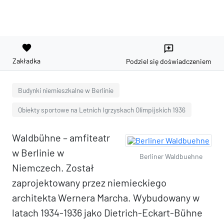
favorite
reviews
Zakładka
Podziel się doświadczeniem
Budynki niemieszkalne w Berlinie
Obiekty sportowe na Letnich Igrzyskach Olimpijskich 1936
Waldbühne – amfiteatr
w Berlinie w
Berliner Waldbuehne
Niemczech. Został
zaprojektowany przez niemieckiego
architekta Wernera Marcha. Wybudowany w
latach 1934-1936 jako Dietrich-Eckart-Bühne