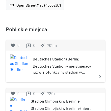
link
OpenStreetMap (4555267)
Pobliskie miejsca
favorite
0
0
near_me
701
m
reviews
Deutsches Stadion (Berlin)
Deutsches Stadion – nieistniejący
już wielofunkcyjny stadion w
navigate_next
Berlinie, w Niemczech. Znajdował
się w Deutsches Sportforum w
dzisiejszej dzielnicy Westend na
favorite
0
0
near_me
720
m
reviews
północnym skraju lasu Grunewald.
Stadion Olimpijski w Berlinie
Został otwarty 8 czerwca 1913, z
okazji 25-lecia przejęcia tronu przez
Stadion Olimpijski w Berlinie (niem.