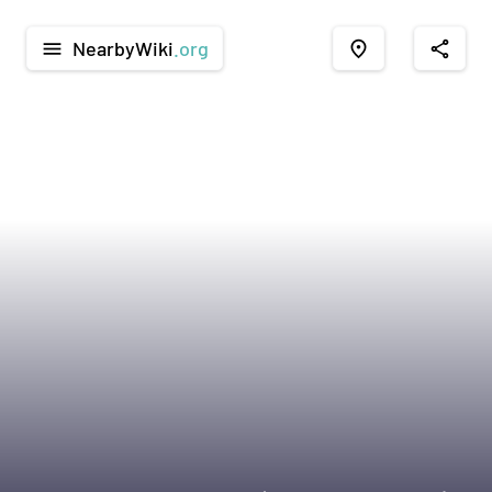
NearbyWiki
.org
menu
place
share