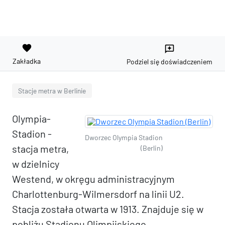
favorite
reviews
Zakładka
Podziel się doświadczeniem
Stacje metra w Berlinie
Olympia-
Stadion -
Dworzec Olympia Stadion
stacja metra,
(Berlin)
w dzielnicy
Westend, w okręgu administracyjnym
Charlottenburg-Wilmersdorf na linii U2.
Stacja została otwarta w 1913. Znajduje się w
pobliżu Stadionu Olimpijskiego.