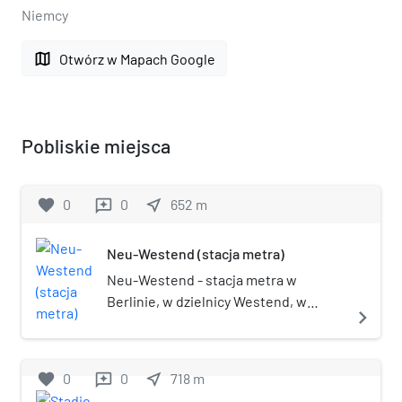
Niemcy
map
Otwórz w Mapach Google
Pobliskie miejsca
favorite
0
0
near_me
652
m
reviews
Neu-Westend (stacja metra)
Neu-Westend - stacja metra w
Berlinie, w dzielnicy Westend, w
navigate_next
okręgu administracyjnym
Charlottenburg-Wilmersdorf na linii
U2. Stacja została otwarta w 1922.
favorite
0
0
near_me
718
m
reviews