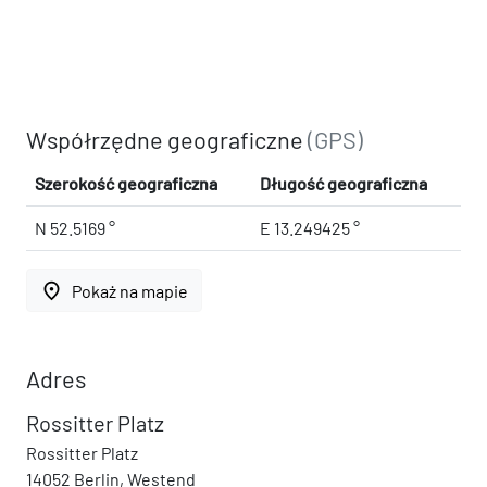
Współrzędne geograficzne
(GPS)
Szerokość geograficzna
Długość geograficzna
N 52.5169 °
E 13.249425 °
place
Pokaż na mapie
Adres
Rossitter Platz
Rossitter Platz
14052 Berlin, Westend