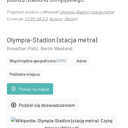
Fragment artykułu z Wikipedii
Olympia-Stadion (stacja metra)
(Licencja:
CC BY-SA 3.0
,
Autorzy
,
Obrazy
).
Olympia-Stadion (stacja metra)
Rossitter Platz, Berlin Westend
Współrzędne geograficzne
(GPS)
Adres
Pobliskie miejsca
place
Pokaż na mapie
add_circle_outline
Podziel się doświadczeniem
Czytaj
dalej na Wikipedii