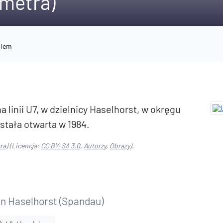
 metra)
niem
a linii U7, w dzielnicy Haselhorst, w okręgu
stała otwarta w 1984.
ra)
(Licencja:
CC BY-SA 3.0
,
Autorzy
,
Obrazy
).
in Haselhorst (Spandau)