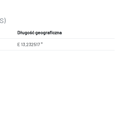
S)
Długość geograficzna
E 13.232517 °