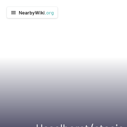
NearbyWiki
.org
menu