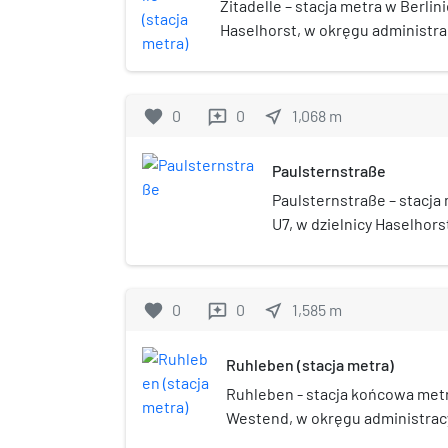
Zitadelle – stacja metra w Berlinie
Haselhorst, w okręgu administra
została otwarta w 1984. Nazwa p
Spandau.
favorite
0
0
near_me
1,068
m
reviews
Paulsternstraße
Paulsternstraße – stacja m
U7, w dzielnicy Haselhors
administracyjnym Spandau
otwarta w 1984.
favorite
0
0
near_me
1,585
m
reviews
Ruhleben (stacja metra)
Ruhleben - stacja końcowa metra
Westend, w okręgu administrac
Wilmersdorf na linii U2. Stacja 