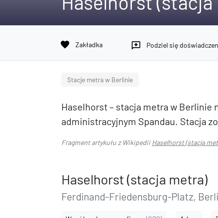
Haselhorst (stacja
favorite
Zakładka
reviews
Podziel się doświadcze
Stacje metra w Berlinie
Haselhorst – stacja metra w Berlinie n
administracyjnym Spandau. Stacja zo
Fragment artykułu z Wikipedii
Haselhorst (stacja met
Haselhorst (stacja metra)
Ferdinand-Friedensburg-Platz, Berl