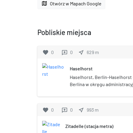
map
Otwórz w Mapach Google
Pobliskie miejsca
favorite
0
0
near_me
629
m
reviews
Haselhorst
Haselhorst, Berlin-Haselhorst –
Berlina w okręgu administracy
października 1920 w granicach
favorite
0
0
near_me
993
m
reviews
Zitadelle (stacja metra)