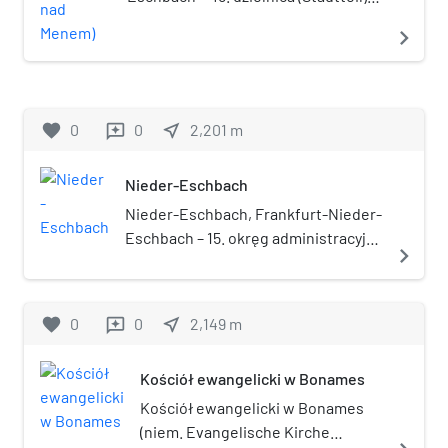
miasta Frankfurt nad Menem, w
navigate_next
Niemczech, w kraju związkowym
Hesja. Należy do okręgu
administracyjnego Nieder-
Eschbach.
favorite
0
0
near_me
2,201
m
reviews
Nieder-Eschbach
Nieder-Eschbach, Frankfurt-Nieder-
Eschbach – 15. okręg administracyjny
navigate_next
(Ortsbezirk) we Frankfurcie nad
Menem, w kraju związkowym Hesja, w
Niemczech. Liczy 11 337
favorite
0
0
near_me
2,149
m
reviews
mieszkańców (31 grudnia 2013) i ma
powierzchnię 6,35 km².
Kościół ewangelicki w Bonames
Kościół ewangelicki w Bonames
(niem. Evangelische Kirche