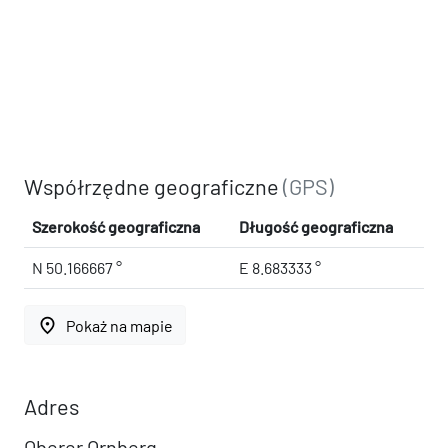
Współrzędne geograficzne
(GPS)
Szerokość geograficzna
Długość geograficzna
N 50.166667 °
E 8.683333 °
place
Pokaż na mapie
Adres
Oberer Ornberg