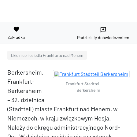
favorite
reviews
Zakładka
Podziel się doświadczeniem
Dzielnice i osiedla Frankfurtu nad Menem
Berkersheim,
Frankfurt-
Frankfurt Stadtteil
Berkersheim
Berkersheim
– 32. dzielnica
(Stadtteil) miasta Frankfurt nad Menem, w
Niemczech, w kraju związkowym Hesja.
Należy do okręgu administracyjnego Nord-
Ost. W dzielnicy znajduje się przystanek