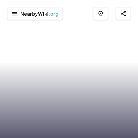
NearbyWiki
.org
menu
place
share