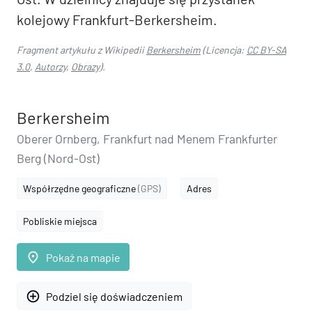
kolejowy Frankfurt-Berkersheim.
Fragment artykułu z Wikipedii
Berkersheim
(Licencja:
CC BY-SA
3.0
,
Autorzy
,
Obrazy
).
Berkersheim
Oberer Ornberg, Frankfurt nad Menem Frankfurter
Berg (Nord-Ost)
Współrzędne geograficzne
(GPS)
Adres
Pobliskie miejsca
place
Pokaż na mapie
add_circle_outline
Podziel się doświadczeniem