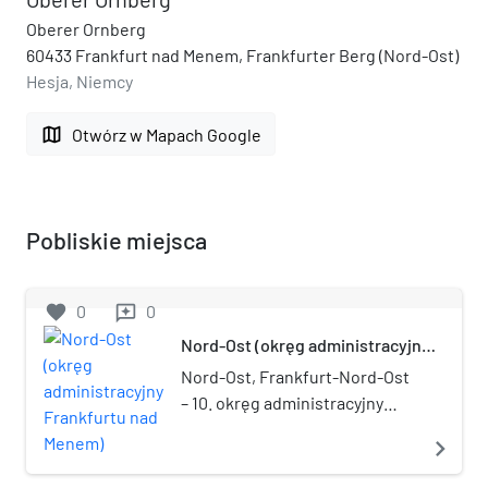
Oberer Ornberg
60433 Frankfurt nad Menem, Frankfurter Berg (Nord-Ost)
Hesja, Niemcy
map
Otwórz w Mapach Google
Pobliskie miejsca
favorite
0
0
reviews
Nord-Ost (okręg administracyjny
Frankfurtu nad Menem)
Nord-Ost, Frankfurt-Nord-Ost
– 10. okręg administracyjny
(Ortsbezirk) we Frankfurcie
navigate_next
nad Menem, w kraju
związkowym Hesja, w