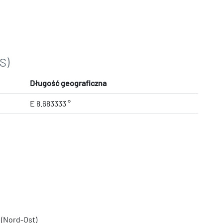
S)
Długość geograficzna
E 8.683333 °
 (Nord-Ost)