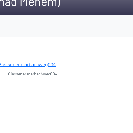
u nad Menem)
Giessener marbachweg004