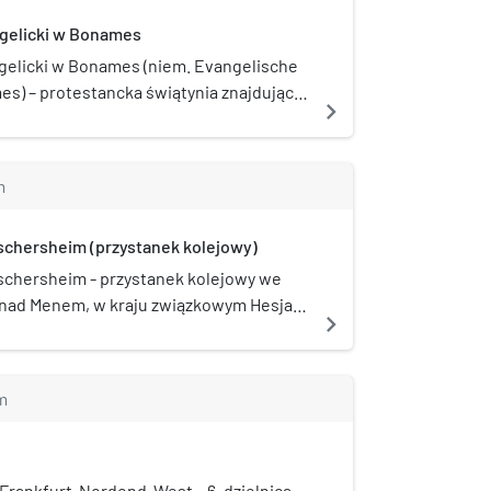
gelicki w Bonames
gelicki w Bonames (niem. Evangelische
s) – protestancka świątynia znajdująca
navigate_next
ckim mieście Frankfurt nad Menem, w
names.
m
schersheim (przystanek kolejowy)
schersheim - przystanek kolejowy we
 nad Menem, w kraju związkowym Hesja,
navigate_next
, na linii Main-Weser-Bahn. Według
 Deutsche Bahn posiada kategorię 4.
m
rankfurt-Nordend-West – 6. dzielnica