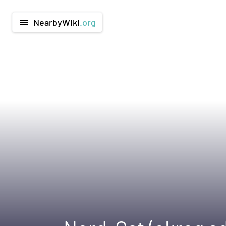
NearbyWiki
.org
menu