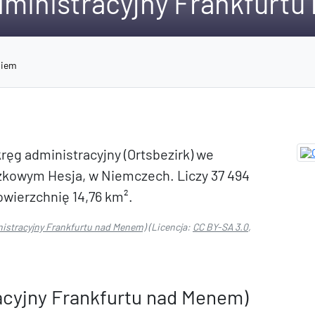
dministracyjny Frankfurt
niem
ręg administracyjny (Ortsbezirk) we
zkowym Hesja, w Niemczech. Liczy 37 494
owierzchnię 14,76 km².
nistracyjny Frankfurtu nad Menem)
(Licencja:
CC BY-SA 3.0
,
acyjny Frankfurtu nad Menem)