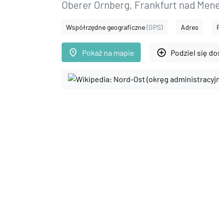
Oberer Ornberg, Frankfurt nad Mene
Współrzędne geograficzne
(GPS)
Adres
place
add_circle_outline
Pokaż na mapie
Podziel się d