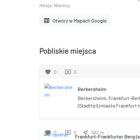
Hesja, Niemcy
map
Otwórz w Mapach Google
Pobliskie miejsca
favorite
0
0
reviews
Berkersheim
Berkersheim, Frankfurt-Berk
(Stadtteil) miasta Frankfurt
Niemczech, w kraju związko
okręgu administracyjnego No
znajduje się przystanek kole
favorite
0
0
near_me
582
m
reviews
Berkersheim.
Frankfurt-Frankfurter Berg (s