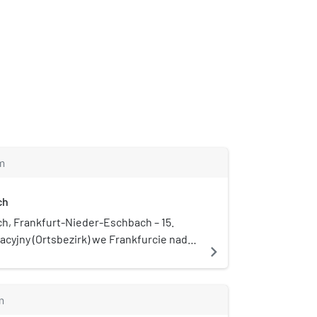
m
ch
h, Frankfurt-Nieder-Eschbach – 15.
acyjny (Ortsbezirk) we Frankfurcie nad
navigate_next
 związkowym Hesja, w Niemczech. Liczy
ców (31 grudnia 2013) i ma powierzchnię
m