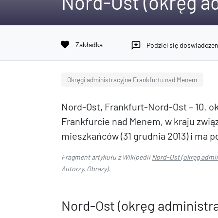
Nord-Ost (okręg a
favorite
Zakładka
reviews
Podziel się doświadcze
Okręgi administracyjne Frankfurtu nad Menem
Nord-Ost, Frankfurt-Nord-Ost – 10. ok
Frankfurcie nad Menem, w kraju zwią
mieszkańców (31 grudnia 2013) i ma p
Fragment artykułu z Wikipedii
Nord-Ost (okręg admi
Autorzy
,
Obrazy
).
Nord-Ost (okręg administr