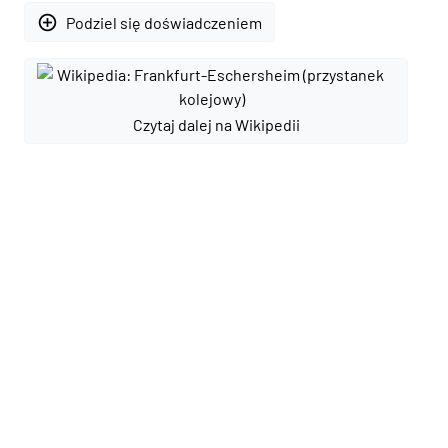
add_circle_outline
Podziel się doświadczeniem
Czytaj dalej na Wikipedii