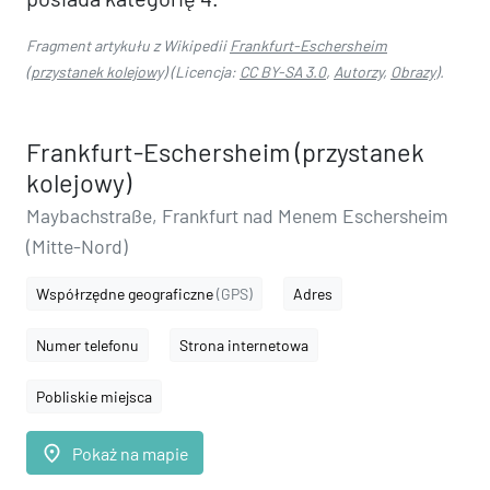
Fragment artykułu z Wikipedii
Frankfurt-Eschersheim
(przystanek kolejowy)
(Licencja:
CC BY-SA 3.0
,
Autorzy
,
Obrazy
).
Frankfurt-Eschersheim (przystanek
kolejowy)
Maybachstraße, Frankfurt nad Menem Eschersheim
(Mitte-Nord)
Współrzędne geograficzne
(GPS)
Adres
Numer telefonu
Strona internetowa
Pobliskie miejsca
place
Pokaż na mapie