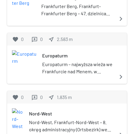
Eschersheim.
Frankfurter Berg, Frankfurt-
Frankfurter Berg – 47. dzielnica
navigate_next
(Stadtteil) miasta Frankfurt nad
Menem, w Niemczech, w kraju
związkowym Hesja. Należy do
favorite
0
0
near_me
2,583
m
reviews
okręgu administracyjnego Nord-
Ost.
Europaturm
Europaturm – najwyższa wieża we
Frankfurcie nad Menem, w
navigate_next
Niemczech, o wysokości 337,5 m.
Wieża została otwarta w 1979.
favorite
0
0
near_me
1,835
m
reviews
Nord-West
Nord-West, Frankfurt-Nord-West – 8.
okręg administracyjny (Ortsbezirk) we