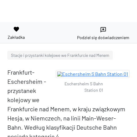
favorite
reviews
Zakładka
Podziel się doświadczeniem
Stacje i przystanki kolejowe we Frankfurcie nad Menem
Frankfurt-
Eschersheim -
Eschersheim S Bahn
przystanek
Station 01
kolejowy we
Frankfurcie nad Menem, w kraju związkowym
Hesja, w Niemczech, na linii Main-Weser-
Bahn. Według klasyfikacji Deutsche Bahn
posiada kategorię 4.