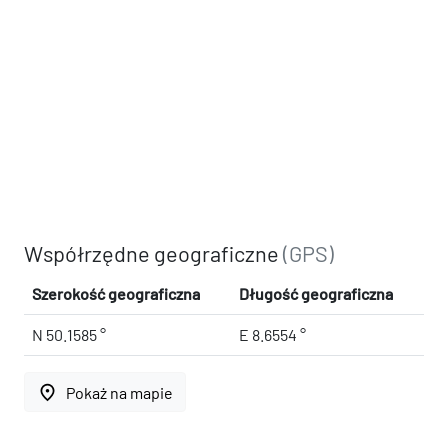
Współrzędne geograficzne
(GPS)
Szerokość geograficzna
Długość geograficzna
N 50.1585 °
E 8.6554 °
place
Pokaż na mapie