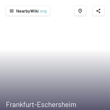
NearbyWiki
.org
menu
place
share
Frankfurt-Eschersheim