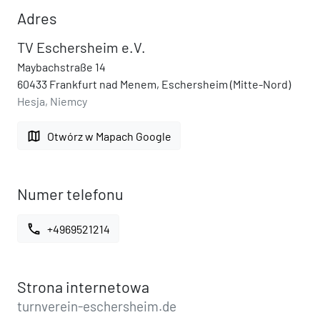
Adres
TV Eschersheim e.V.
Maybachstraße 14
60433 Frankfurt nad Menem, Eschersheim (Mitte-Nord)
Hesja, Niemcy
map
Otwórz w Mapach Google
Numer telefonu
call
+4969521214
Strona internetowa
turnverein-eschersheim.de